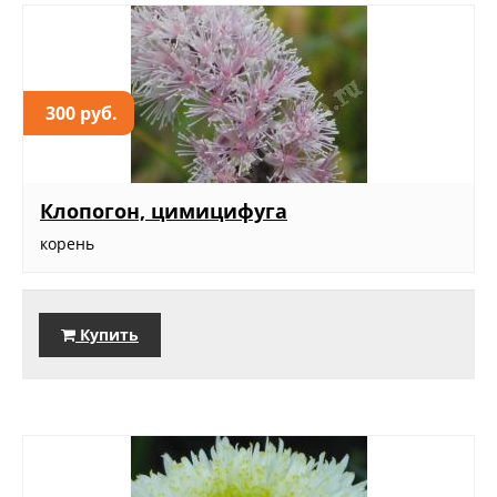
300 руб.
Клопогон, цимицифуга
корень
Купить