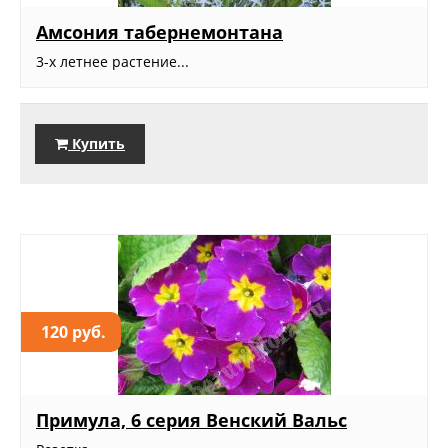
Амсония табернемонтана
3-х летнее растение...
Купить
120 руб.
Примула, 6 серия Венский Вальс