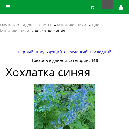
Начало
»
Садовые цветы
»
Многолетники
»
Цветы
Многолетники
» Хохлатка синяя
первый
предыдущий
следующий
последний
Товаров в данной категории:
143
Хохлатка синяя