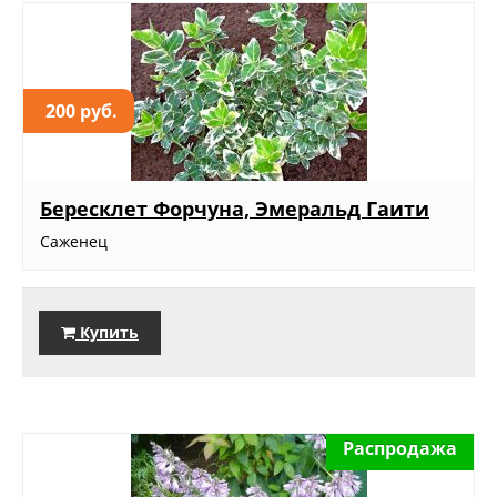
200 руб.
Бересклет Форчуна, Эмеральд Гаити
Саженец
Купить
Распродажа