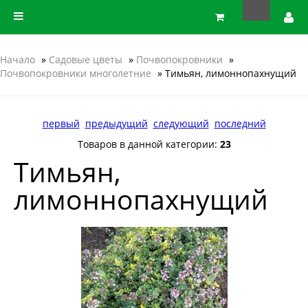
Начало
»
Садовые цветы
»
Почвопокровники
»
Почвопокровники многолетние
» Тимьян, лимоннопахнущий
первый
предыдущий
следующий
последний
Товаров в данной категории:
23
Тимьян,
лимоннопахнущий