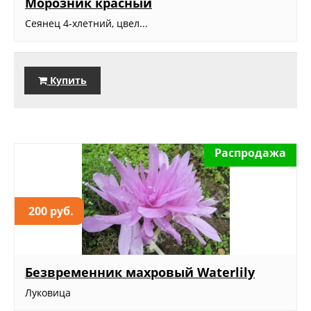
Морозник красный
Сеянец 4-хлетний, цвел...
Купить
Распродажа
200 руб.
Безвременник махровый Waterlily
Луковица