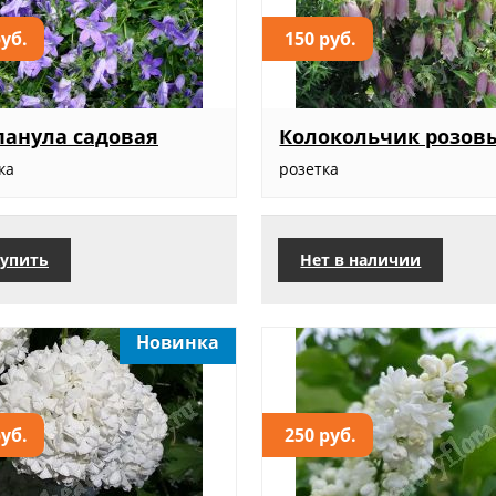
руб.
150 руб.
анула садовая
Колокольчик розов
ка
розетка
упить
Нет в наличии
Новинка
руб.
250 руб.