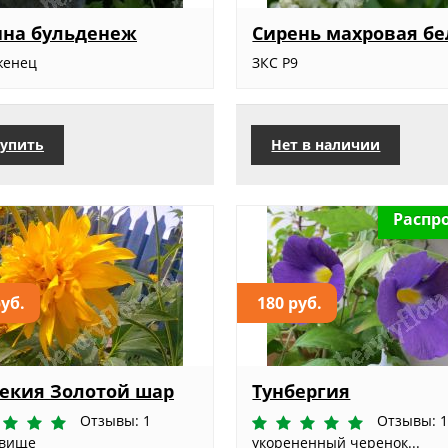
ина бульденеж
Сирень махровая бе
женец
ЗКС Р9
упить
Нет в наличии
Распр
руб.
180 руб.
екия Золотой шар
Тунбергия
Отзывы: 1
Отзывы: 
евище
укорененный черенок...