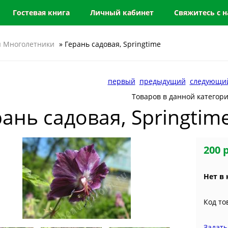
Гостевая книга
Личный кабинет
Свяжитесь с 
 Многолетники
» Герань садовая, Springtime
первый
предыдущий
следующи
Товаров в данной категор
ань садовая, Springtim
200 
Нет в
Код то
Задать