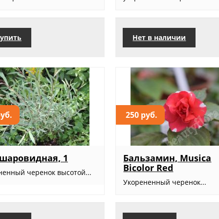
упить
Нет в наличии
руб.
250 руб.
шаровидная, 1
Бальзамин, Musica
Bicolor Red
ненный черенок высотой...
Укорененный черенок...