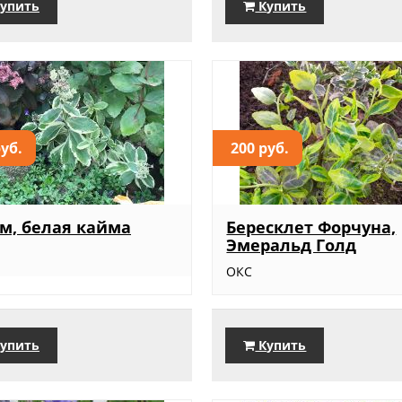
упить
Купить
руб.
200 руб.
м, белая кайма
Бересклет Форчуна,
Эмеральд Голд
ОКС
упить
Купить