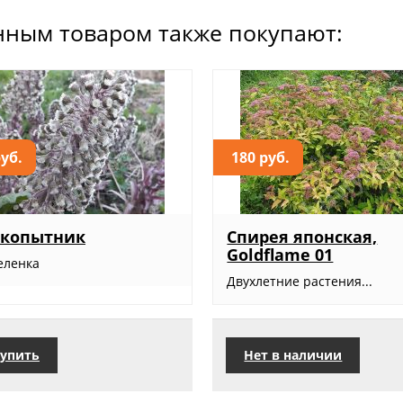
нным товаром также покупают:
руб.
180 руб.
окопытник
Спирея японская,
Goldflame 01
еленка
Двухлетние растения...
упить
Нет в наличии