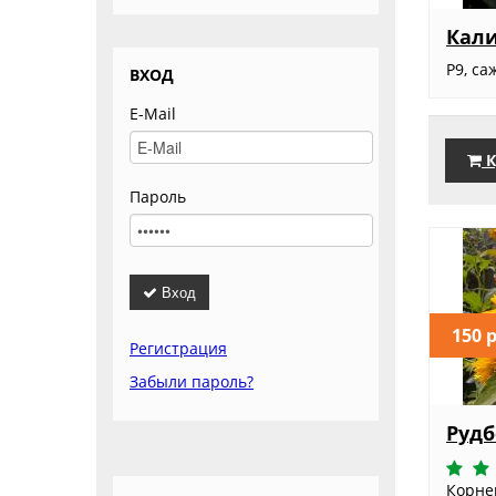
Кал
Р9, са
ВХОД
E-Mail
К
Пароль
Вход
150 
Регистрация
Забыли пароль?
Рудб
Корн