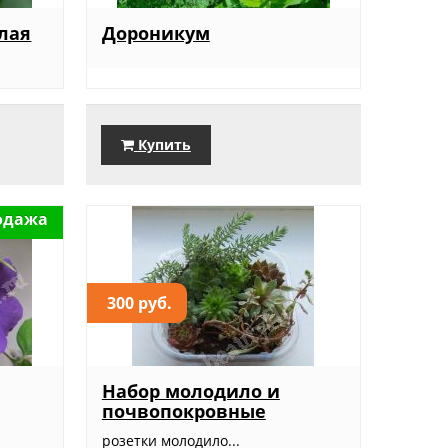
лая
Дороникум
Купить
одажа
300 руб.
Набор молодило и
почвопокровные
1
розетки молодило...