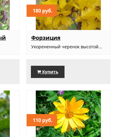
180 руб.
ый
Форзиция
Укорененный черенок высотой...
Купить
110 руб.