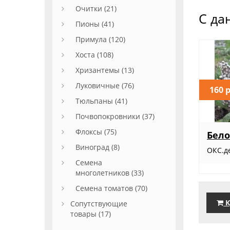
Очитки (21)
С да
Пионы (41)
Примула (120)
Хоста (108)
Хризантемы (13)
Луковичные (76)
160 
Тюльпаны (41)
Почвопокровники (37)
Флоксы (75)
Бел
Виноград (8)
ОКС.д
Семена
многолетников (33)
Семена томатов (70)
К
Сопутствующие
товары (17)