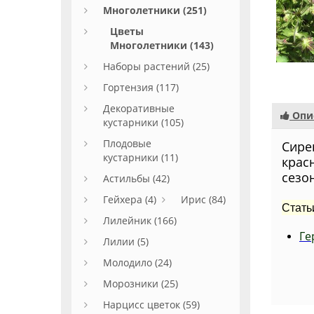
Многолетники (251)
Цветы
Многолетники (143)
Наборы растений (25)
Гортензия (117)
Декоративные
Опи
кустарники (105)
Плодовые
Сире
кустарники (11)
крас
сезо
Астильбы (42)
Гейхера (4)
Ирис (84)
Стать
Лилейник (166)
Ге
Лилии (5)
Молодило (24)
Морозники (25)
Нарцисс цветок (59)