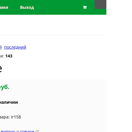
нами
Выход
й
последний
ии:
143
e
руб.
 наличии
вара: ir158
 вопрос о товаре