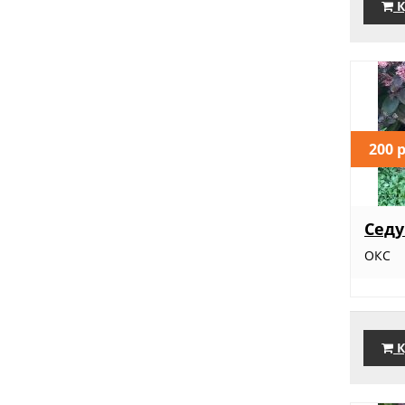
К
200 
Седу
ОКС
К