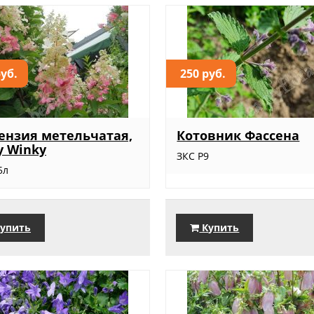
руб.
250 руб.
ензия метельчатая,
Котовник Фассена
y Winky
ЗКС Р9
5л
упить
Купить