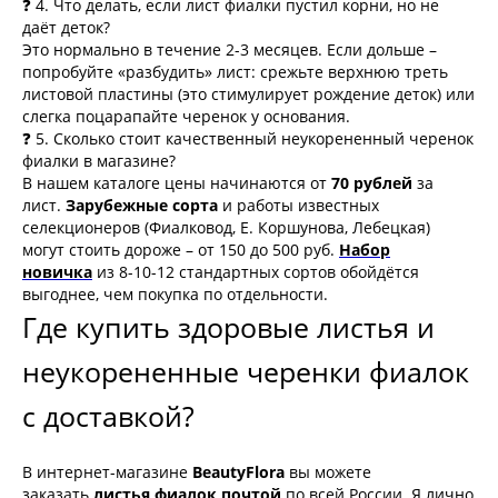
❓ 4. Что делать, если лист фиалки пустил корни, но не
даёт деток?
Это нормально в течение 2-3 месяцев. Если дольше –
попробуйте «разбудить» лист: срежьте верхнюю треть
листовой пластины (это стимулирует рождение деток) или
слегка поцарапайте черенок у основания.
❓ 5. Сколько стоит качественный неукорененный черенок
фиалки в магазине?
В нашем каталоге цены начинаются от
70 рублей
за
лист.
Зарубежные сорта
и работы известных
селекционеров (Фиалковод, Е. Коршунова, Лебецкая)
могут стоить дороже – от 150 до 500 руб.
Набор
новичка
из 8-10-12 стандартных сортов обойдётся
выгоднее, чем покупка по отдельности.
Где купить здоровые листья и
неукорененные черенки фиалок
с доставкой?
В интернет-магазине
BeautyFlora
вы можете
заказать
листья фиалок почтой
по всей России. Я лично