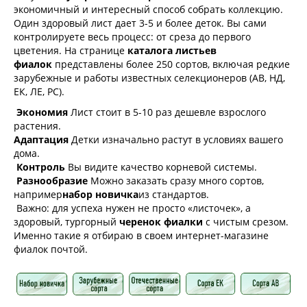
экономичный и интересный способ собрать коллекцию.
Один здоровый лист дает 3-5 и более деток. Вы сами
контролируете весь процесс: от среза до первого
цветения. На странице
каталога листьев
фиалок
представлены более 250 сортов, включая редкие
зарубежные и работы известных селекционеров (АВ, НД,
ЕК, ЛЕ, РС).
Экономия
Лист стоит в 5-10 раз дешевле взрослого
растения.
Адаптация
Детки изначально растут в условиях вашего
дома.
Контроль
Вы видите качество корневой системы.
Разнообразие
Можно заказать сразу много сортов,
например
набор новичка
из стандартов.
Важно: для успеха нужен не просто «листочек», а
здоровый, тургорный
черенок фиалки
с чистым срезом.
Именно такие я отбираю в своем интернет-магазине
фиалок почтой.