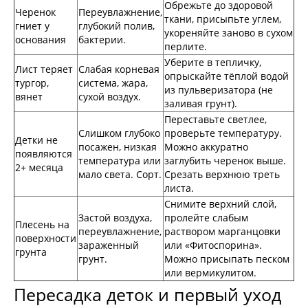
Обрежьте до здоровой
Черенок
Переувлажнение,
ткани, присыпьте углем,
гниет у
глубокий полив,
укореняйте заново в сухом
основания
бактерии.
перлите.
Уберите в тепличку,
Лист теряет
Слабая корневая
опрыскайте тёплой водой
тургор,
система, жара,
из пульверизатора (не
вянет
сухой воздух.
заливая грунт).
Переставьте светлее,
Слишком глубоко
проверьте температуру.
Детки не
посажен, низкая
Можно аккуратно
появляются
температура или
заглубить черенок выше.
2+ месяца
мало света. Сорт.
Срезать верхнюю треть
листа.
Снимите верхний слой,
Застой воздуха,
пролейте слабым
Плесень на
переувлажнение,
раствором марганцовки
поверхности
зараженный
или «Фитоспорина».
грунта
грунт.
Можно присыпать песком
или вермикулитом.
Пересадка деток и первый уход