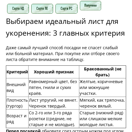
Выбираем идеальный лист для
укоренения: 3 главных критерия
Даже самый лучший способ посадки не спасет слабый
или больной материал. При покупке или отборе своего
листа обратите внимание на таблицу.
Бракованный (не
Критерий
Хороший признак
брать)
Равномерный цвет, без
Желтые, коричневые
Внешний
пятен, гнили и сухих
или мокнущие
вид
краёв.
участки.
Плотность
Лист упругий, не вянет.
Мягкий, как тряпочка,
(тургор)
Черенок твердый.
черенок вялый.
Со 2-го или 3-го ряда
Старые (нижний ряд)
Возраст и
розетки (средние, не
или слишком мелкие
ряд
старые и не молодые).
молодые листья.
Перед посадкой
обновите срез острым ножом под углом