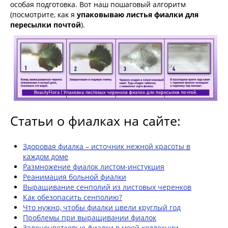
особая подготовка. Вот наш пошаговый алгоритм
(посмотрите, как я
упаковываю листья фиалки для
пересылки почтой
).
Статьи о фиалках на сайте:
Здоровая фиалка – источник нежной красоты в
каждом доме
Размножение фиалок листом-инстукция
Реанимация больной фиалки
Выращивание сенполий из листовых черенков
Как обезопасить сенполию?
Что нужно, чтобы фиалки цвели круглый год
Проблемы при выращивании фиалок
Зеленоцветковые фиалки в моей коллекции