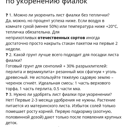
по укоренению фиалок
❓ 1. Можно ли укоренить лист фиалки без теплички?
Да, можно, но процент успеха ниже. Если воздух в
комнате сухой (менее 50%) или температура ниже +20°C,
тепличка обязательна. Для
неприхотливых
отечественных сортов
иногда
достаточно просто накрыть стакан пакетом на первые 2
недели.
❓ 2. Какой грунт лучше всего подходит для посадки листа
фиалки?
Готовый грунт для сенполий + 30% разрыхлителей:
перлита и вермикулита+ резанный мох сфагнум + уголь
древесный. Не используйте тяжёлую садовую землю –
черенок сгниёт. Идеальная смесь: 1 часть верхового
торфа, 1 часть перлита, 0.5 части мха.
❓ 3. Нужно ли удобрять лист фиалки при укоренении?
Нет! Первые 2-3 месяца удобрения не нужны. Растение
питается из материнского листа. Избыток солей только
помешает росту корней. Первую подкормку (азотную,
половинной дозой) дают только после появления крупных
деток.