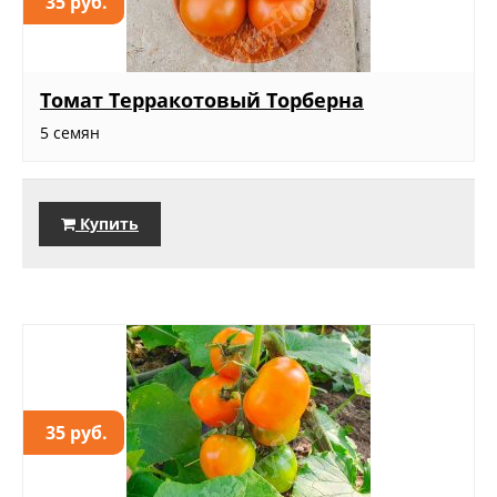
35 руб.
Томат Терракотовый Торберна
5 семян
Купить
35 руб.