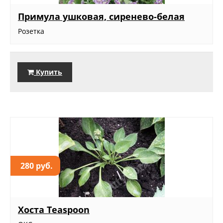
Примула ушковая, сиренево-белая
Розетка
Купить
280 руб.
Хоста Teaspoon