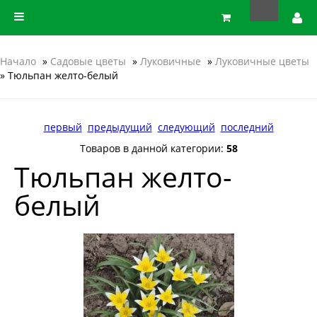
Начало
»
Садовые цветы
»
Луковичные
»
Луковичные цветы
» Тюльпан желто-белый
первый
предыдущий
следующий
последний
Товаров в данной категории:
58
Тюльпан желто-
белый