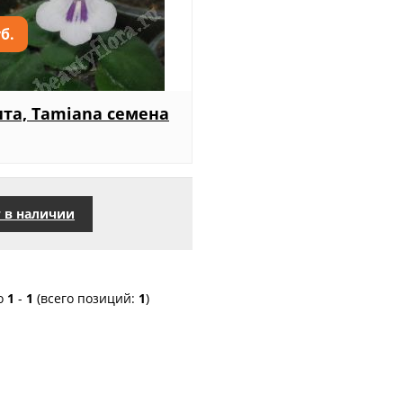
уб.
та, Tamiana семена
 в наличии
о
1
-
1
(всего позиций:
1
)