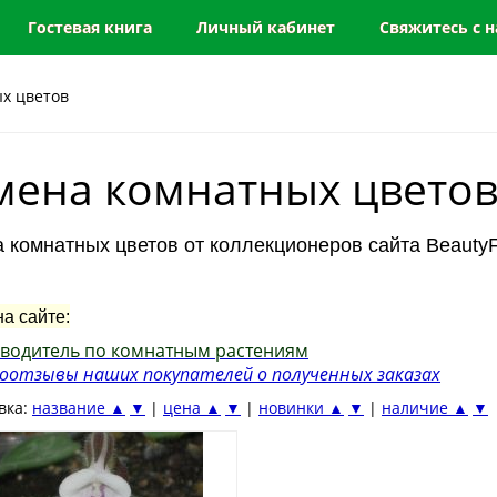
Гостевая книга
Личный кабинет
Свяжитесь с 
х цветов
мена комнатных цвето
 комнатных цветов от коллекционеров сайта BeautyF
на сайте:
водитель по комнатным растениям
отзывы наших покупателей о полученных заказах
вка:
название ▲
▼
|
цена ▲
▼
|
новинки ▲
▼
|
наличие ▲
▼