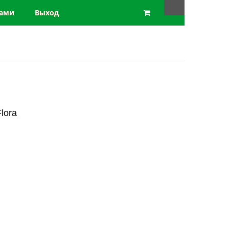
нами
Выход
в
lora