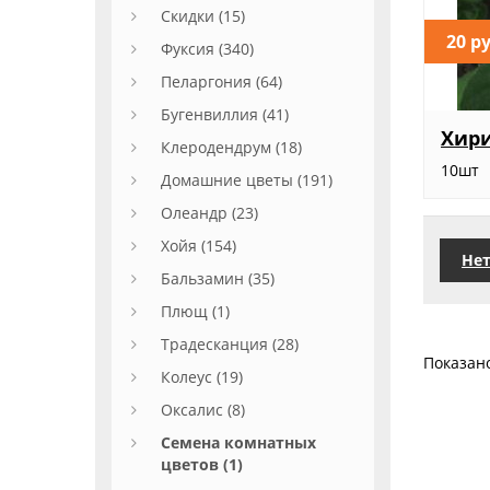
Скидки (15)
20 р
Фуксия (340)
Пеларгония (64)
Бугенвиллия (41)
Хири
Клеродендрум (18)
10шт
Домашние цветы (191)
Олеандр (23)
Хойя (154)
Нет
Бальзамин (35)
Плющ (1)
Традесканция (28)
Показан
Колеус (19)
Оксалис (8)
Семена комнатных
цветов (1)