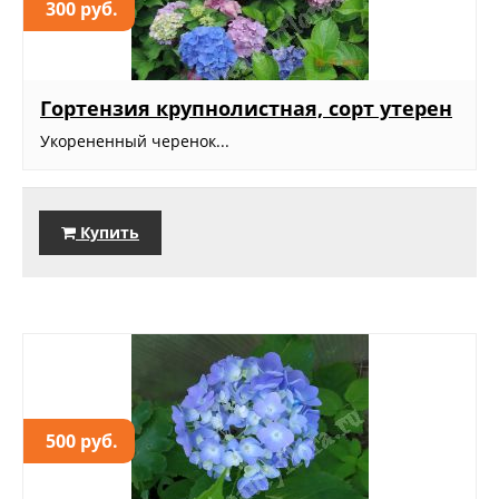
300 руб.
Гортензия крупнолистная, сорт утерен
Укорененный черенок...
Купить
500 руб.