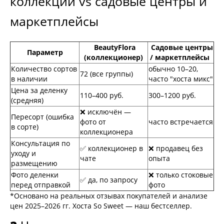
коллекции vs садовые центры и
маркетплейсы
BeautyFlora
Садовые центры
Параметр
(коллекционер)
/ маркетплейсы
Количество сортов
обычно 10–20,
72 (все группы)
в наличии
часто "хоста микс"
Цена за деленку
110–400 руб.
300–1200 руб.
(средняя)
❌ исключён —
Пересорт (ошибка
фото от
часто встречается
в сорте)
коллекционера
Консультация по
✅ коллекционер в
❌ продавец без
уходу и
чате
опыта
размещению
Фото деленки
❌ только стоковые
✅ да, по запросу
перед отправкой
фото
*Основано на реальных отзывах покупателей и анализе
цен 2025–2026 гг. Хоста So Sweet — наш бестселлер.