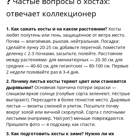
❓ Частые вопросы о хостах:
отвечает коллекционер
1. Как сажать хосты и на каком расстоянии?
Хосты
любят полутень или тень, защищённое от ветра место.
Почва — влагоёмкая, рыхлая, нейтральная. Посадка:
сделайте лунку 20-25 см, добавьте перегной, поместите
деленку с 2-3 почками, засыпьте, полейте. Расстояние
между растениями: для миниатюрных — 20-30 см, для
средних — 40-60 см, для гигантских — 80-100 см. Первые
2 недели поливайте раз в 3-4 дня.
2. Почему листья хосты теряют цвет или становятся
дырявыми?
Основная причина потери окраски —
слишком яркое солнце (голубые сорта зеленеют, пёстрые
выгорают). Пересадите в более тенистое место. Дырявые
листья — визиты слизней и улиток. Посыпьте почву
вокруг золой или яичной скорлупой. Сорта с плотными
листьями (например, 'Halcyon') меньше повреждаются.
Пришлите фото — я подскажу, как спасти.
3. Как подготовить хосты к зиме? Нужно ли их