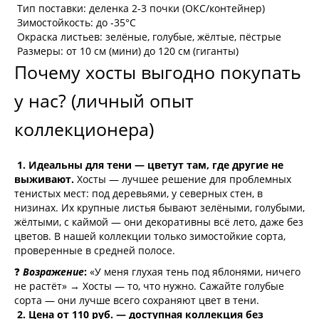
Тип поставки:
деленка 2-3 почки (ОКС/контейнер)
Зимостойкость:
до -35°C
Окраска листьев:
зелёные, голубые, жёлтые, пёстрые
Размеры:
от 10 см (мини) до 120 см (гиганты)
Почему хосты выгодно покупать
у нас? (личный опыт
коллекционера)
1. Идеальны для тени — цветут там, где другие не
выживают.
Хосты — лучшее решение для проблемных
тенистых мест: под деревьями, у северных стен, в
низинах. Их крупные листья бывают зелёными, голубыми,
жёлтыми, с каймой — они декоративны всё лето, даже без
цветов. В нашей коллекции только зимостойкие сорта,
проверенные в средней полосе.
❓
Возражение
:
«У меня глухая тень под яблонями, ничего
не растёт» → Хосты — то, что нужно. Сажайте голубые
сорта — они лучше всего сохраняют цвет в тени.
2. Цена от 110 руб. — доступная коллекция без