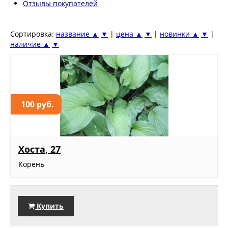
Отзывы покупателей
Сортировка:
название ▲
▼
|
цена ▲
▼
|
новинки ▲
▼
|
наличие ▲
▼
100 руб.
Хоста, 27
Корень
Купить