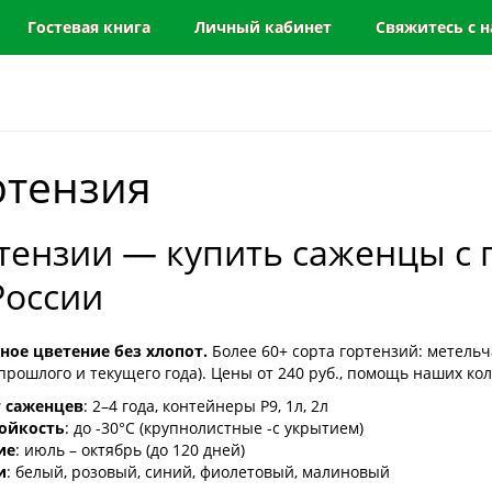
Гостевая книга
Личный кабинет
Свяжитесь с 
ртензия
тензии — купить саженцы с 
России
ное цветение без хлопот.
Более 60+ сорта гортензий: метельч
прошлого и текущего года). Цены от 240 руб., помощь наших ко
т саженцев
:
2–4 года, контейнеры Р9, 1л, 2л
ойкость
:
до -30°C (крупнолистные -с укрытием)
ие
:
июль – октябрь (до 120 дней)
и
:
белый, розовый, синий, фиолетовый, малиновый