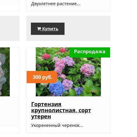
Двухлетнее растение...
Купить
Распродажа
300 руб.
Гортензия
крупнолистная, сорт
утерен
Укорененный черенок...