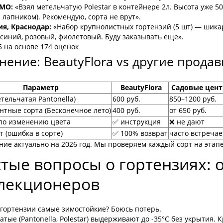
 МО:
«Взял метельчатую Polestar в контейнере 2л. Высота уже 50
 лапником). Рекомендую, сорта не врут».
ия, Краснодар:
«Набор крупнолистных гортензий (5 шт) — шикар
синий, розовый, фиолетовый. Буду заказывать еще».
 5 на основе 174 оценок
нение: BeautyFlora vs другие прода
Параметр
BeautyFlora
Садовые цент
тельчатая Pantonella)
600 руб.
850–1200 руб.
нтные сорта (Бесконечное лето)
400 руб.
от 650 руб.
по изменению цвета
✅ инструкция
❌ не дают
т (ошибка в сорте)
✅ 100% возврат
часто встречае
ие актуально на 2026 год. Мы проверяем каждый сорт на этап
тые вопросы о гортензиях: 
лекционеров
 гортензии самые зимостойкие? Боюсь потерь.
тые (Pantonella, Polestar) выдерживают до -35°C без укрытия.