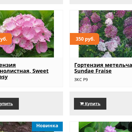
руб.
350 руб.
ензия
Гортензия метельча
нолистная, Sweet
Sundae Fraise
asy
ЗКС Р9
упить
Купить
Новинка