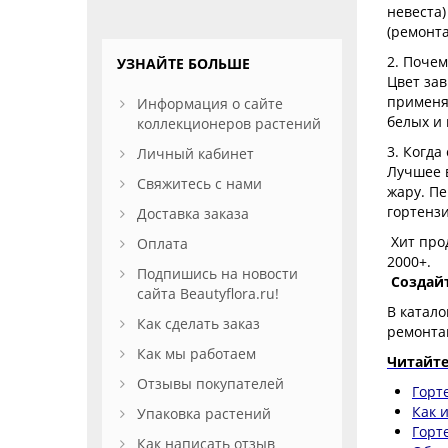
невеста)
(ремонт
2. Почем
УЗНАЙТЕ БОЛЬШЕ
Цвет за
применя
Информация о сайте
белых и 
коллекционеров растений
3. Когда
Личный кабинет
Лучшее в
Свяжитесь с нами
жару. П
гортензи
Доставка заказа
Хит прод
Оплата
2000+.
Подпишись на новости
Создай
сайта Beautyflora.ru!
В катал
Как сделать заказ
ремонта
Как мы работаем
Читайте
Отзывы покупателей
Горт
Как 
Упаковка растений
Горт
Как написать отзыв