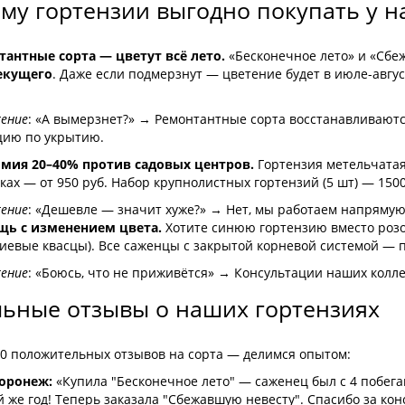
му гортензии выгодно покупать у на
тантные сорта — цветут всё лето.
«Бесконечное лето» и «Сбе
екущего
. Даже если подмерзнут — цветение будет в июле-авгу
ение
: «А вымерзнет?» → Ремонтантные сорта восстанавливаются
цию по укрытию.
омия 20–40% против садовых центров.
Гортензия метельчатая 
ах — от 950 руб. Набор крупнолистных гортензий (5 шт) — 1500 
ение
: «Дешевле — значит хуже?» → Нет, мы работаем напрямую
щь с изменением цвета.
Хотите синюю гортензию вместо роз
иевые квасцы). Все саженцы с закрытой корневой системой — 
ение
: «Боюсь, что не приживётся» → Консультации наших колл
ьные отзывы о наших гортензиях
00 положительных отзывов на сорта — делимся опытом:
Воронеж:
«Купила "Бесконечное лето" — саженец был с 4 побега
 же год! Теперь заказала "Сбежавшую невесту". Спасибо за ко