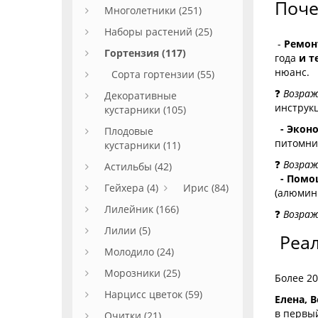
Поче
Многолетники (251)
Наборы растений (25)
-
Ремон
Гортензия (117)
года
и т
нюанс.
Сорта гортензии (55)
❓
Возраж
Декоративные
инструк
кустарники (105)
- Экон
Плодовые
питомник
кустарники (11)
❓
Возраж
Астильбы (42)
- Помо
Гейхера (4)
Ирис (84)
(алюмин
Лилейник (166)
❓
Возраж
Лилии (5)
Реал
Молодило (24)
Морозники (25)
Более 2
Нарцисс цветок (59)
Елена, 
в первый
Очитки (21)