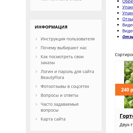
Обре
Упак
Упак
Отзы
Виде
ИНФОРМАЦИЯ
Вид
Отзы
Инструкция пользователя
Почему выбирают нас
Сортиро
Как посмотреть свои
заказы
Логин и пароль для сайта
BeautyFlora
Фотоотзывы в соцсетях
240 
Вопросы и ответы
Часто задаваемые
вопросы
Горт
Карта сайта
Двух-т