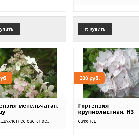
упить
Купить
руб.
300 руб.
ензия метельчатая,
Гортензия
шу
крупнолистная, Н3
,двухлетнее растение...
саженец