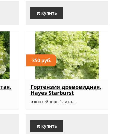
Купить
350 руб.
тая,
Гортензия древовидная,
Hayes Starburst
в контейнере 1литр....
Купить