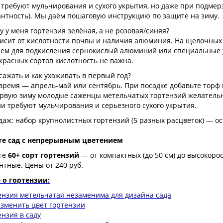
 требуют мульчирования и сухого укрытия, но даже при подме
антность). Мы даём пошаговую инструкцию по защите на зиму.
у у меня гортензия зелёная, а не розовая/синяя?
висит от кислотности почвы и наличия алюминия. На щелочных
ем для подкисления сернокислый алюминий или специальные у
красных сортов кислотность не важна.
 сажать и как ухаживать в первый год?
ремя — апрель-май или сентябрь. При посадке добавьте торф и 
ервую зиму молодые саженцы метельчатых гортензий желательн
и требуют мульчирования и серьезного сухого укрытия.
аж: набор крупнолистных гортензий (5 разных расцветок) — ост
те сад с непрерывным цветением
оге
60+ сорт гортензий
— от компактных (до 50 см) до высокоросл
нтные. Цены от 240 руб.
 о гортензии:
ензия метельчатая незаменима для дизайна сада
изменить цвет гортензии
ензия в саду