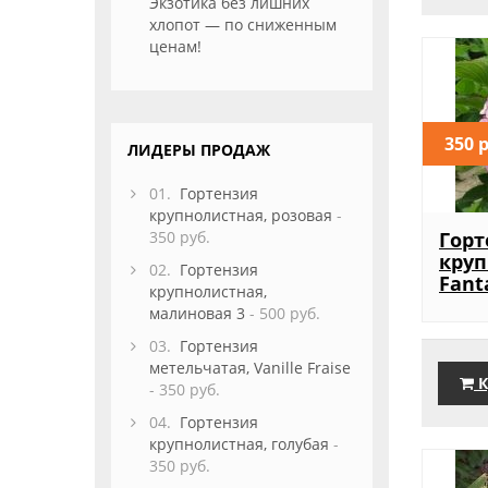
Экзотика без лишних
хлопот — по сниженным
ценам!
350 
ЛИДЕРЫ ПРОДАЖ
01.
Гортензия
крупнолистная, розовая
-
350 руб.
Горт
круп
02.
Гортензия
Fant
крупнолистная,
малиновая 3
- 500 руб.
03.
Гортензия
метельчатая, Vanille Fraise
К
- 350 руб.
04.
Гортензия
крупнолистная, голубая
-
350 руб.