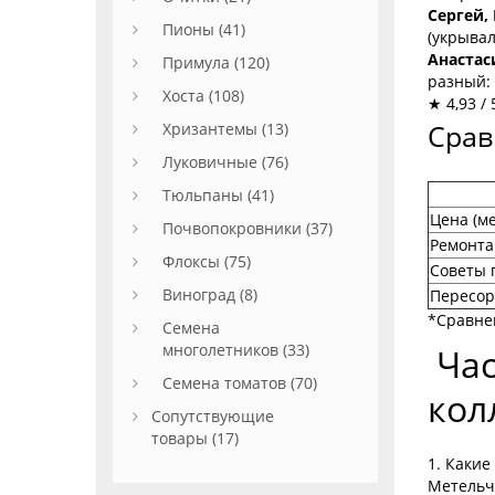
Сергей,
Пионы (41)
(укрывал
Анастас
Примула (120)
разный: 
Хоста (108)
★ 4,93 /
Хризантемы (13)
Срав
Луковичные (76)
Тюльпаны (41)
Цена (ме
Почвопокровники (37)
Ремонта
Флоксы (75)
Советы 
Виноград (8)
Пересор
*Сравнен
Семена
многолетников (33)
Час
Семена томатов (70)
кол
Сопутствующие
товары (17)
1. Какие
Метельча