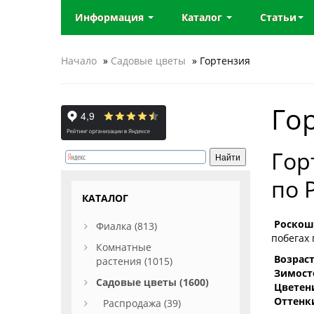
Информация
Каталог
Статьи
Начало
»
Садовые цветы
» Гортензия
Го
Гор
по 
КАТАЛОГ
Роскош
Фиалка (813)
побегах 
Комнатные
Возрас
растения (1015)
Зимост
Садовые цветы (1600)
Цветен
Оттенк
Распродажа (39)