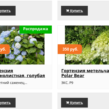
упить
Купить
Распродажа
руб.
350 руб.
ензия
Гортензия метельча
нолистная, голубая
Polar Bear
тний саженец...
ЗКС, Р9
упить
Купить