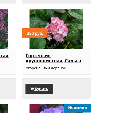
380 руб.
тая,
Гортензия
крупнолистная, Сальса
Укорененный черенок...
Купить
Новинка