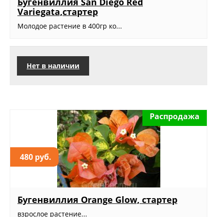
Бугенвиллия San Diego Red
Variegata,стартер
Молодое растение в 400гр ко...
Нет в наличии
Распродажа
480 руб.
Бугенвиллия Orange Glow, стартер
взрослое растение...