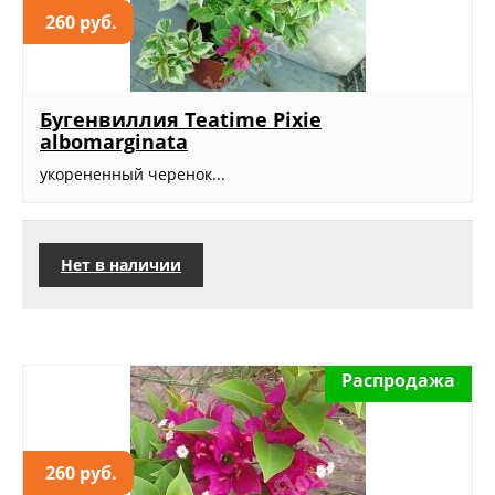
260 руб.
Бугенвиллия Teatime Pixie
albomarginata
укорененный черенок...
Нет в наличии
Распродажа
260 руб.