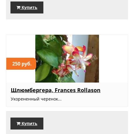
Купить
250 руб.
Шлюмбергера, Frances Rollason
Укорененный черенок...
Купить