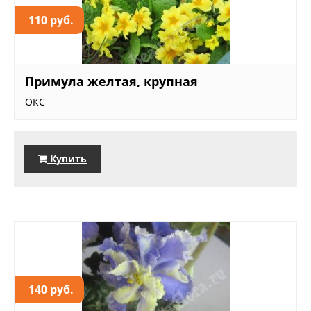
110 руб.
Примула желтая, крупная
ОКС
Купить
140 руб.