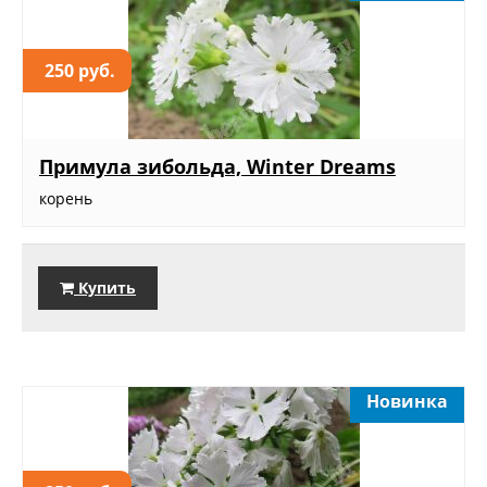
250 руб.
Примула зибольда, Winter Dreams
корень
Купить
Новинка