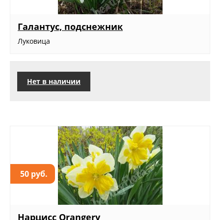
Галантус, подснежник
Луковица
Нет в наличии
50 руб.
Нарцисс Orangery