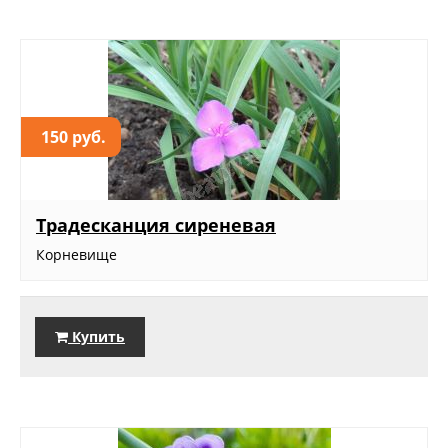
150 руб.
Традесканция сиреневая
Корневище
Купить