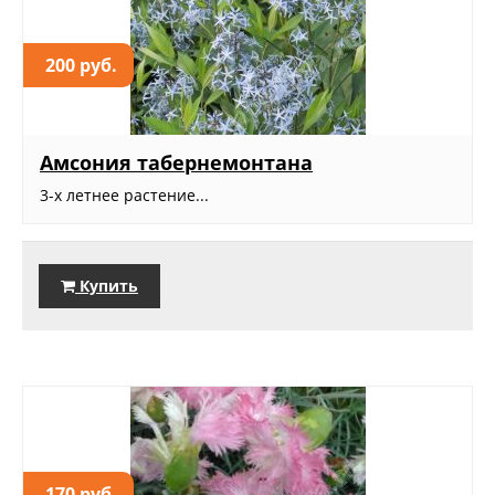
200 руб.
Амсония табернемонтана
3-х летнее растение...
Купить
170 руб.