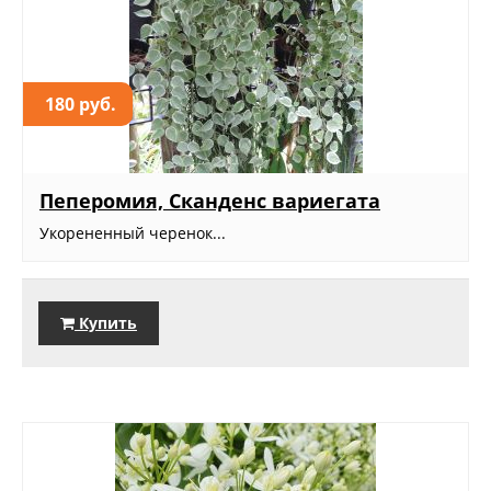
180 руб.
Пеперомия, Сканденс вариегата
Укорененный черенок...
Купить