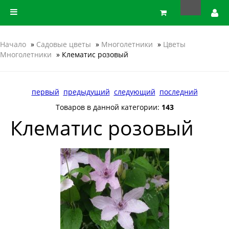
Начало
»
Садовые цветы
»
Многолетники
»
Цветы
Многолетники
» Клематис розовый
первый
предыдущий
следующий
последний
Товаров в данной категории:
143
Клематис розовый