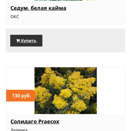
Седум, белая кайма
ОКС
Купить
130 руб.
Солидаго Praecox
Деленка