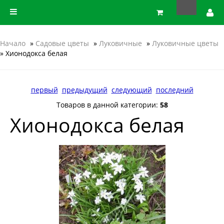
Начало
»
Садовые цветы
»
Луковичные
»
Луковичные цветы
» Хионодокса белая
первый
предыдущий
следующий
последний
Товаров в данной категории:
58
Хионодокса белая