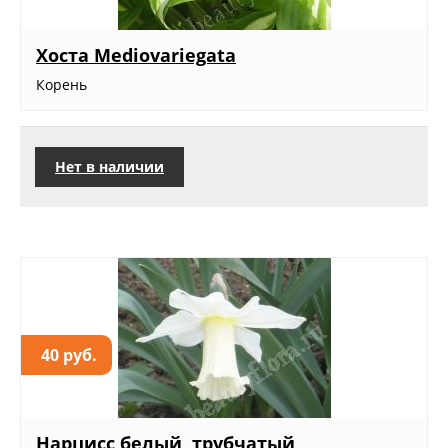
Хоста Mediovariegata
Корень
Нет в наличии
40 руб.
Нарцисс белый, трубчатый