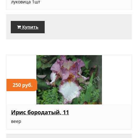
луковица 1шт
Купить
250 руб.
Ирис бородатый, 11
веер