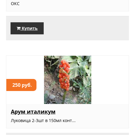
ОКС
Купить
250 руб.
Арум италикум
Луковица 2-3шт в 150мл конт...