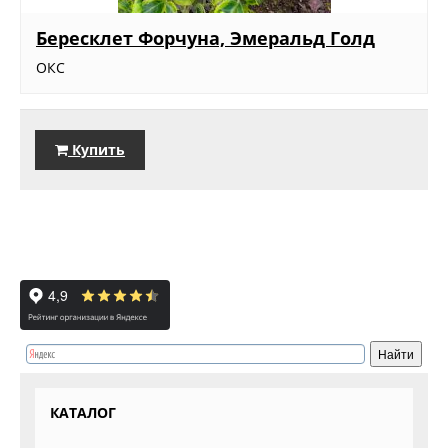
Бересклет Форчуна, Эмеральд Голд
ОКС
Купить
КАТАЛОГ