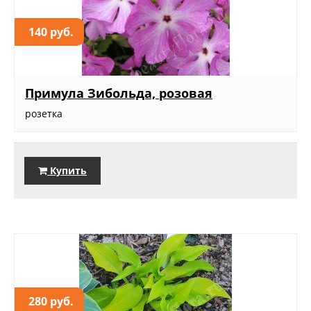
140 руб.
Примула Зибольда, розовая
розетка
Купить
280 руб.