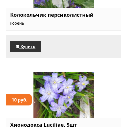
Колокольчик персиколистный
корень
Купить
10 руб.
Хионодокса Luciliae, 5шт