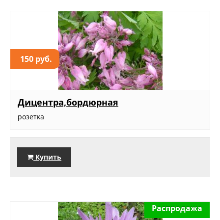
150 руб.
Дицентра,бордюрная
розетка
Купить
Распродажа