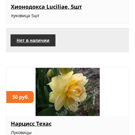
Хионодокса Luciliae, 5шт
луковица 5шт
Нет в наличии
50 руб.
Нарцисс Техас
Луковицы