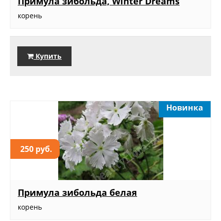
Примула зибольда, Winter Dreams
корень
Купить
Новинка
250 руб.
Примула зибольда белая
корень