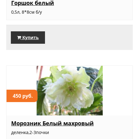
Горшок белый
0,5л, 8*8см б/у
Купить
450 руб.
Морозник Белый махровый
деленка,2-3почки