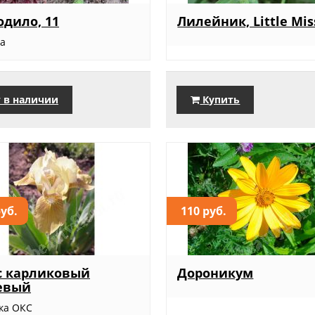
дило, 11
Лилейник, Little Mis
ка
 в наличии
Купить
руб.
110 руб.
с карликовый
Дороникум
евый
ка ОКС