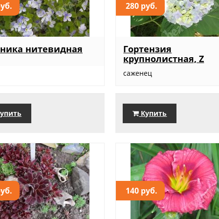
руб.
280 руб.
оника нитевидная
Гортензия
крупнолистная, Z
саженец
упить
Купить
руб.
140 руб.