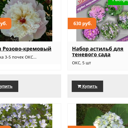
руб.
630 руб.
н Розово-кремовый
Набор астильб для
теневого сада
а 3-5 почек ОКС...
ОКС, 5 шт
упить
Купить