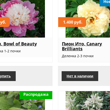
Но
руб.
1.400 руб.
, Bowl of Beauty
Пион Ито, Canary
Brilliants
ка 1-2 почки
Деленка 2-3 почки
упить
Нет в наличии
Распродажа