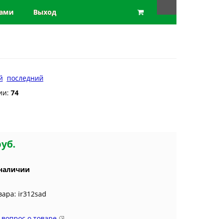
нами
Выход
й
последний
ии:
74
руб.
 наличии
вара: ir312sad
 вопрос о товаре