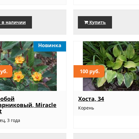
 в наличии
Купить
Новинка
руб.
100 руб.
робой
Хоста, 34
арниковый, Miracle
Корень
t
ц, 3 года