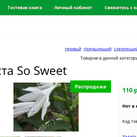
Гостевая книга
Личный кабинет
Свяжитесь с 
первый
предыдущий
следующи
Товаров в данной категор
та So Sweet
Распродажа
110 
Нет в
Код то
Задать