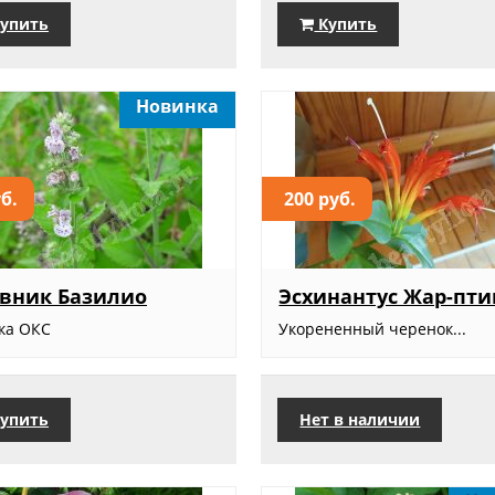
упить
Купить
Новинка
уб.
200 руб.
вник Базилио
Эсхинантус Жар-пти
ка ОКС
Укорененный черенок...
упить
Нет в наличии