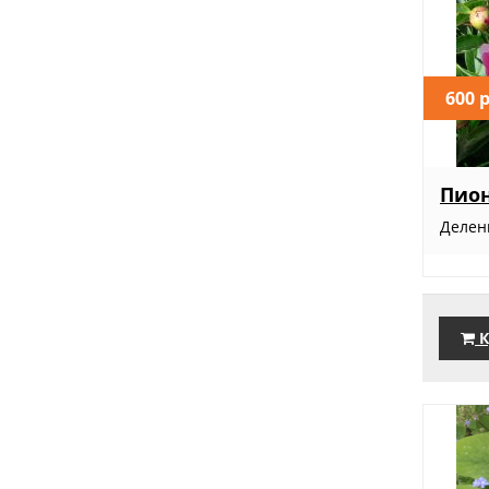
600 
Пион
Делен
К