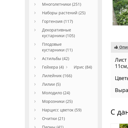
Многолетники (251)
Наборы растений (25)
Гортензия (117)
Декоративные
кустарники (105)
Плодовые
Опи
кустарники (11)
Астильбы (42)
Лист
11см
Гейхера (4)
Ирис (84)
Лилейник (166)
Цвет
Лилии (5)
Выра
Молодило (24)
Морозники (25)
Нарцисс цветок (59)
С да
Очитки (21)
Пионы (41)