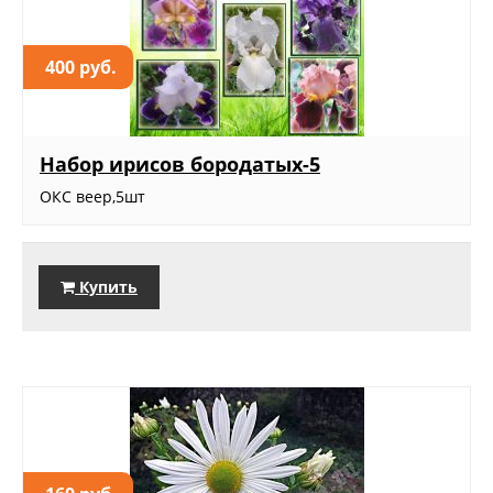
400 руб.
Набор ирисов бородатых-5
ОКС веер,5шт
Купить