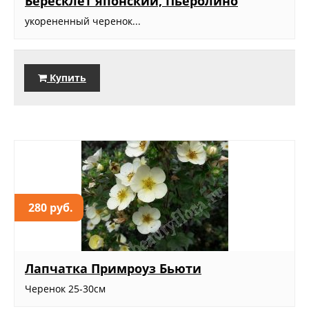
Бересклет японский, Пьеролино
укорененный черенок...
Купить
280 руб.
Лапчатка Примроуз Бьюти
Черенок 25-30см