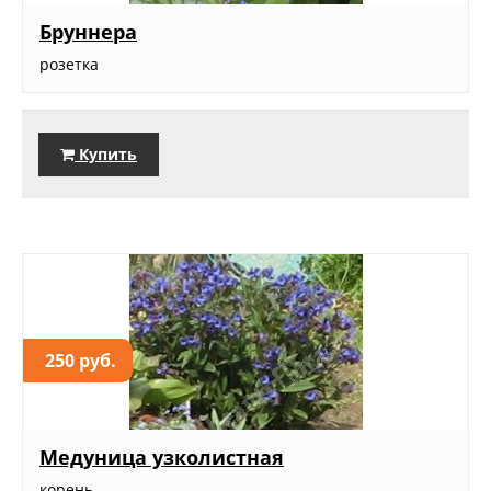
Бруннера
розетка
Купить
250 руб.
Медуница узколистная
корень