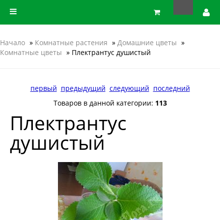
Начало
»
Комнатные растения
»
Домашние цветы
»
Комнатные цветы
» Плектрантус душистый
первый
предыдущий
следующий
последний
Товаров в данной категории:
113
Плектрантус
душистый