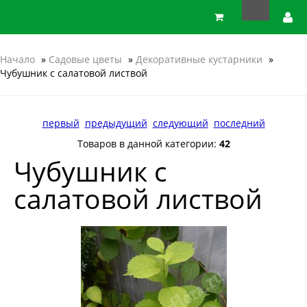
Начало
»
Садовые цветы
»
Декоративные кустарники
»
Чубушник с салатовой листвой
первый
предыдущий
следующий
последний
Товаров в данной категории:
42
Чубушник с
салатовой листвой