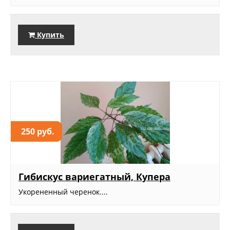
Купить
250 руб.
Гибискус вариегатный, Купера
Укорененный черенок....