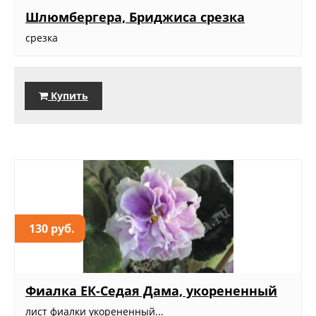
Шлюмбергера, Бриджиса срезка
срезка
Купить
130 руб.
Фиалка ЕК-Седая Дама, укорененный
лист фиалки укорененный...