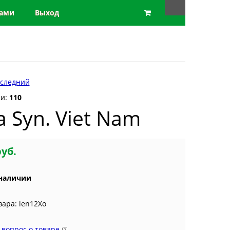
нами
Выход
следний
ии:
110
na Syn. Viet Nam
руб.
 наличии
вара: len12Xo
 вопрос о товаре