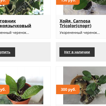
товник
Хойя, Carnosa
пноязычковый
Tricolor(спорт)
ненный черенок...
Укорененный черенок...
упить
Нет в наличии
руб.
300 руб.