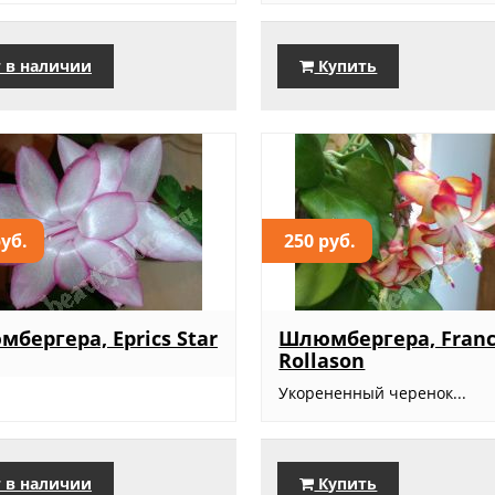
 в наличии
Купить
руб.
250 руб.
бергера, Eprics Star
Шлюмбергера, Franc
Rollason
Укорененный черенок...
 в наличии
Купить