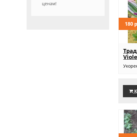
ценам!
180 
Трад
Viol
Укоре
К