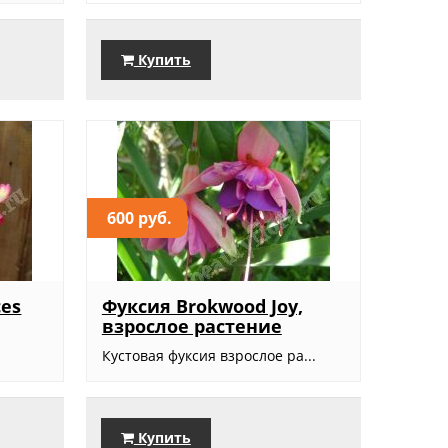
Купить
600 руб.
es
Фуксия Brokwood Joy,
взрослое растение
Кустовая фуксия взрослое ра...
Купить