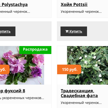
 Polystachya
Хойя Pottsii
ненный черенок...
Укорененный черенок...
упить
Купить
Распродажа
руб.
150 руб.
р фуксий 8
Традесканция,
Свадебная фата
ь укорененных черенков...
Укорененный черенок...