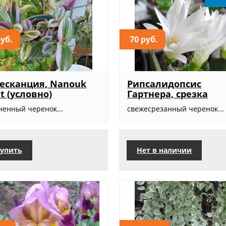
руб.
70 руб.
есканция, Nanouk
Рипсалидопсис
et (условно)
Гартнера, срезка
ненный черенок...
свежесрезанный черенок...
упить
Нет в наличии