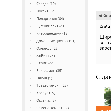
Скидки (19)
Фуксия (340)
Опи
Пеларгония (64)
Бугенвиллия (41)
Хойя 
Клеродендрум (18)
Широ
Домашние цветы (191)
зонт
заос
Олеандр (23)
Хойя (154)
Хойи (44)
Бальзамин (35)
С да
Плющ (1)
Традесканция (28)
Колеус (19)
Оксалис (8)
Семена комнатных
180 