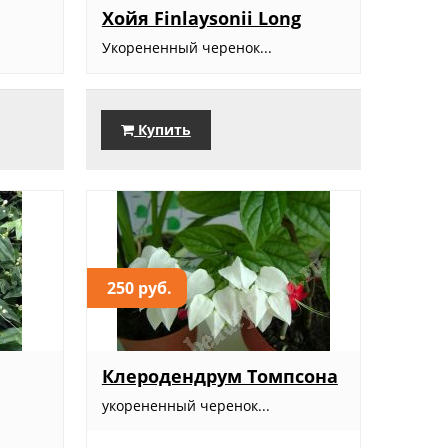
Хойя Finlaysonii Long
Укорененный черенок...
Купить
250 руб.
Клеродендрум Томпсона
укорененный черенок...