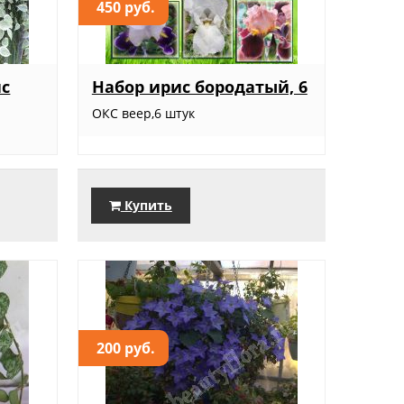
450 руб.
нс
Набор ирис бородатый, 6
ОКС веер,6 штук
Купить
200 руб.