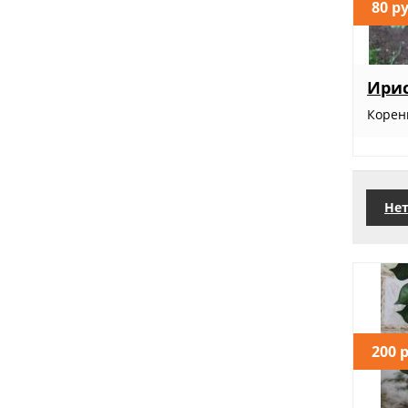
80 р
Ирис
Корен
Нет
200 