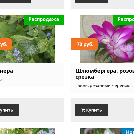
Распродажа
Распр
руб.
70 руб.
нера
Шлюмбергера, розо
срезка
ка
свежесрезанный черенок...
упить
Купить
Но