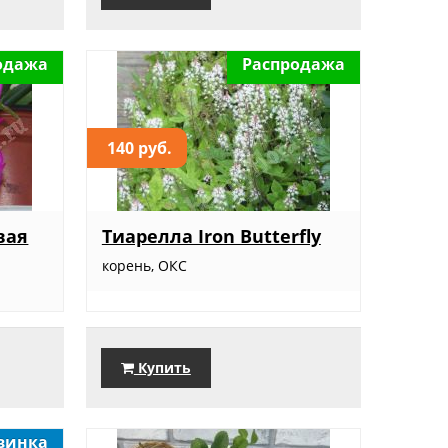
одажа
Распродажа
140 руб.
вая
Тиарелла Iron Butterfly
корень, ОКС
Купить
винка