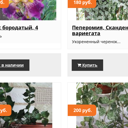
уб.
180 руб.
 бородатый, 4
Пеперомия, Сканде
вариегата
ь
Укорененный черенок...
 в наличии
Купить
руб.
200 руб.