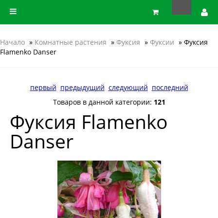
Начало
»
Комнатные растения
»
Фуксия
»
Фуксии
» Фуксия
Flamenko Danser
первый
предыдущий
следующий
последний
Товаров в данной категории:
121
Фуксия Flamenko
Danser