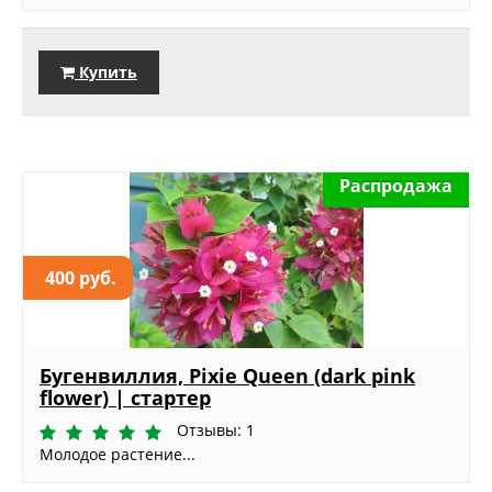
Купить
Распродажа
400 руб.
Бугенвиллия, Pixie Queen (dark pink
flower) | стартер
Отзывы: 1
Молодое растение...