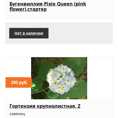
Бугенвиллия Pixie Queen (pink
flower),стартер
Нет в наличии
280 руб.
Гортензия крупнолистная, Z
саженец