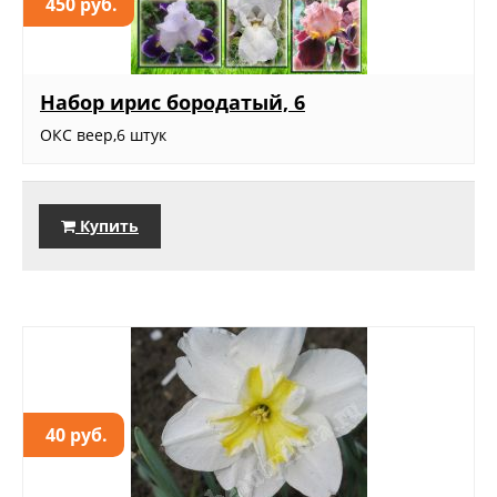
450 руб.
Набор ирис бородатый, 6
ОКС веер,6 штук
Купить
40 руб.