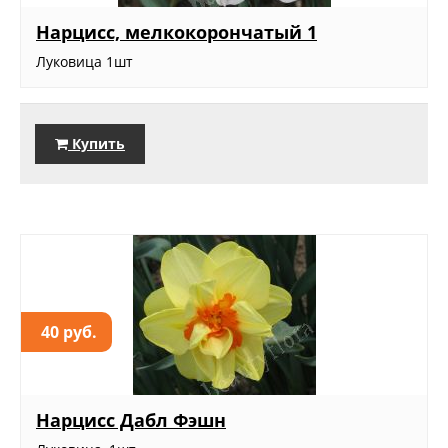
Нарцисс, мелкокорончатый 1
Луковица 1шт
Купить
40 руб.
Нарцисс Дабл Фэшн