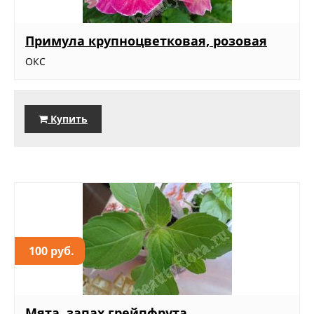
Примула крупноцветковая, розовая
ОКС
Купить
100 руб.
Мята, запах грейпфрута