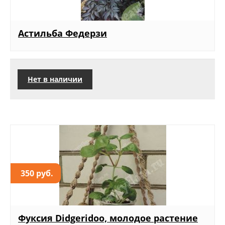
Астильба Федерзи
Нет в наличии
350 руб.
Фуксия Didgeridoo, молодое растение