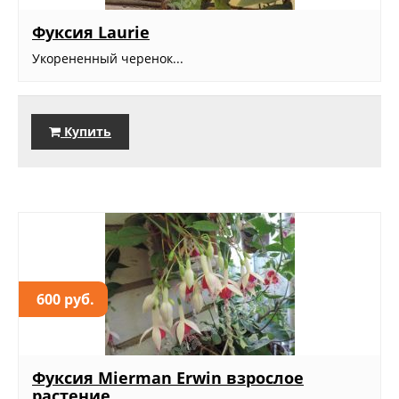
Фуксия Lаurie
Укорененный черенок...
Купить
600 руб.
Фуксия Mierman Erwin взрослое
растение