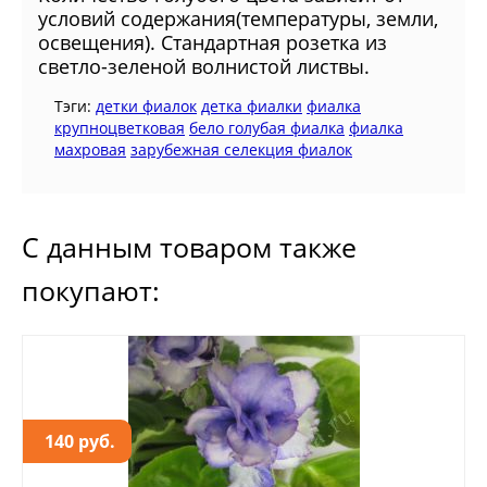
условий содержания(температуры, земли,
освещения). Стандартная розетка из
светло-зеленой волнистой листвы.
Тэги:
детки фиалок
детка фиалки
фиалка
крупноцветковая
бело голубая фиалка
фиалка
махровая
зарубежная селекция фиалок
С данным товаром также
покупают:
140 руб.