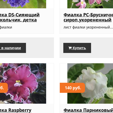
лка DS-Сияющий
Фиалка РС-Бруснич
кольчик, детка
сироп,укорененный
 фиалки
лист фиалки укорененный..
 в наличии
Купить
уб.
140 руб.
ка Raspberry
Фиалка Парниковы