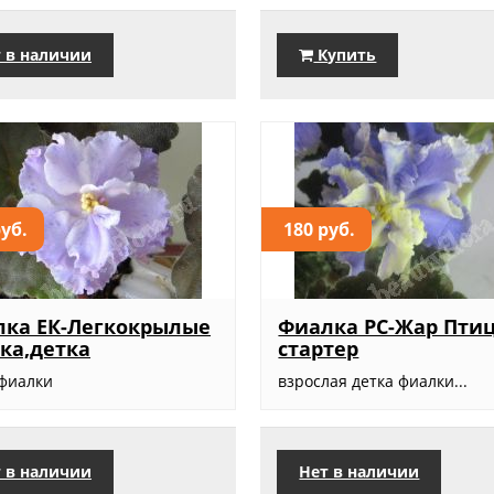
 в наличии
Купить
руб.
180 руб.
ка ЕК-Легкокрылые
Фиалка РС-Жар Птиц
ка,детка
стартер
 фиалки
взрослая детка фиалки...
 в наличии
Нет в наличии