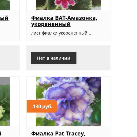
ный
Фиалка ВАТ-Амазонка,
укорененный
.
лист фиалки укорененный...
Нет в наличии
130 руб.
й
Фиалка Pat Tracey,