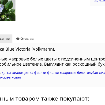
сание
Отзывы
a Blue Victoria (Volkmann).
ные махровые белые цветы с подсиненным центром
робильное цветение. Выглядит как роскошный буке
:
детки фиалок
детка фиалки
фиалки махровые
бело голубая фи
пноцветковая
нным товаром также покупают: