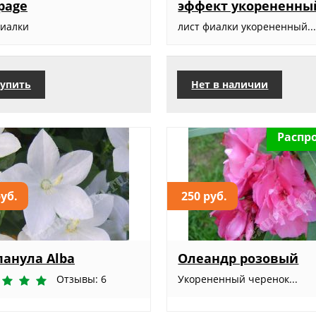
page
эффект укорененны
фиалки
лист фиалки укорененный..
упить
Нет в наличии
Распр
руб.
250 руб.
анула Alba
Олеандр розовый
Отзывы: 6
Укорененный черенок...