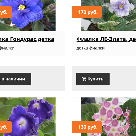
руб.
170 руб.
ка Гондурас,детка
Фиалка ЛЕ-Злата, д
 фиалки
детка фиалки
 в наличии
Купить
руб.
130 руб.