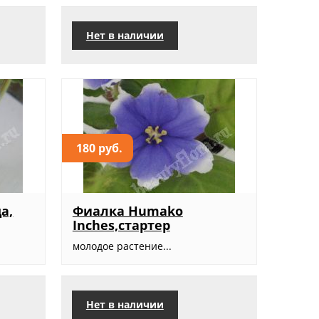
Нет в наличии
180 руб.
а,
Фиалка Humako
Inches,стартер
молодое растение...
Нет в наличии