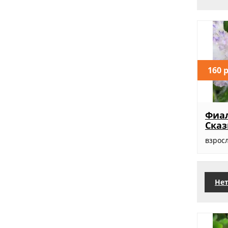
160 
Фиа
Сказ
взросл
Нет