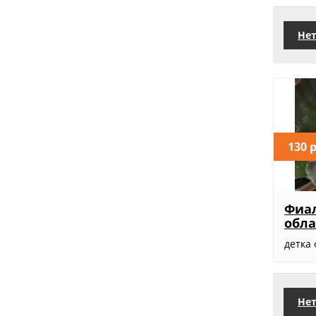
Нет
130 
Фиал
обла
детка
Нет