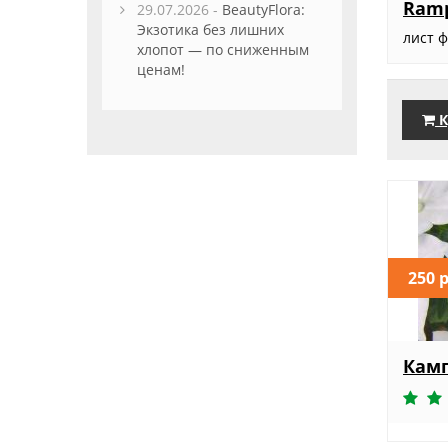
Ram
29.07.2026 -
BeautyFlora:
Экзотика без лишних
лист 
хлопот — по сниженным
ценам!
К
250 
Камп