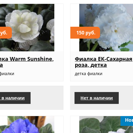
руб.
150 руб.
ка Warm Sunshine,
Фиалка ЕК-Сахарная
а
роза, детка
 фиалки
детка фиалки
 в наличии
Нет в наличии
Но