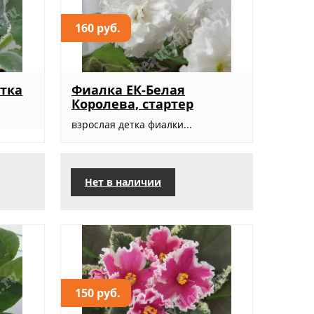
160 руб.
етка
Фиалка ЕК-Белая
Королева, стартер
взрослая детка фиалки...
Нет в наличии
150 руб.