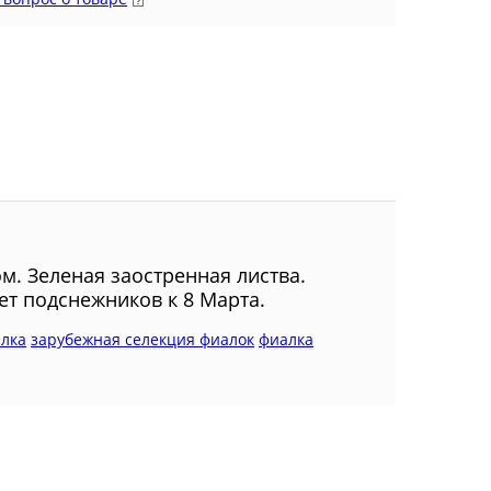
. Зеленая заостренная листва.
т подснежников к 8 Марта.
алка
зарубежная селекция фиалок
фиалка