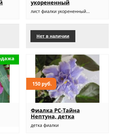
й
укорененный
.
лист фиалки укорененный...
Нет в наличии
одажа
150 руб.
Фиалка РС-Тайна
Нептуна, детка
детка фиалки