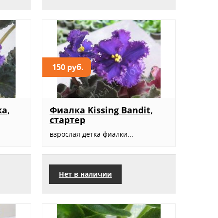
150 руб.
а,
Фиалка Kissing Bandit,
стартер
взрослая детка фиалки...
Нет в наличии