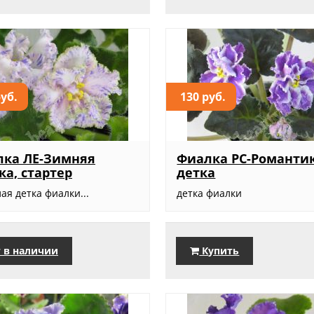
руб.
130 руб.
лка ЛЕ-Зимняя
Фиалка РС-Романтик
ка, стартер
детка
ая детка фиалки...
детка фиалки
 в наличии
Купить