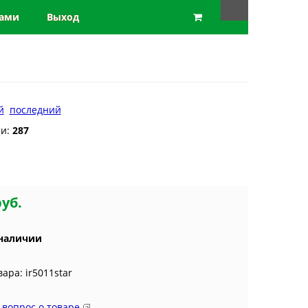
нами
Выход
й
последний
ии:
287
руб.
 наличии
вара: ir5011star
 вопрос о товаре