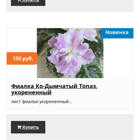
Новинка
150 руб.
Фиалка Ко-Дымчатый Топаз,
укорененный
лист фиалки укорененный...
Купить