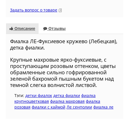
Задать вопрос о товаре
Описание
Отзывы
Фиалка ЛЕ-Фуксиевое кружево (Лебецкая),
детка фиалки.
Крупные махровые ярко-фуксиевые, с
проступающим розовым оттенком, цветы
обрамленные сильно гофрированной
зеленой бахромой пышным букетом над
темной слегка волнистой листвой.
Тэги:
детки фиалок
детка фиалки
фиалка
крупноцветковая
фиалка махровая
фиалка
розовая
фиалки с каймой
Ле сенполии
фиалка ле