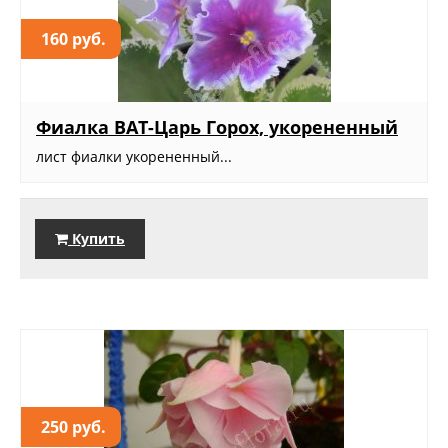
160 руб.
Фиалка ВАТ-Царь Горох, укорененный
лист фиалки укорененный...
Купить
250 руб.