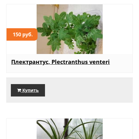
150 руб.
Плектрантус, Plectranthus venteri
Купить