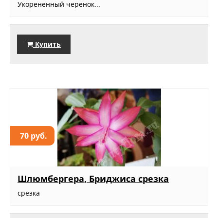
Укорененный черенок...
Купить
70 руб.
Шлюмбергера, Бриджиса срезка
срезка