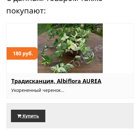
покупают:
180 руб.
Традисканция, Albiflora AUREA
Укорененный черенок...
Купить