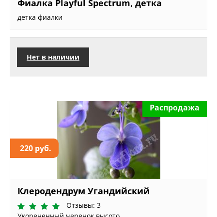
Фиалка Playful Spectrum, детка
детка фиалки
Нет в наличии
Распродажа
220 руб.
Клеродендрум Угандийский
Отзывы: 3
Укорененный черенок высото...