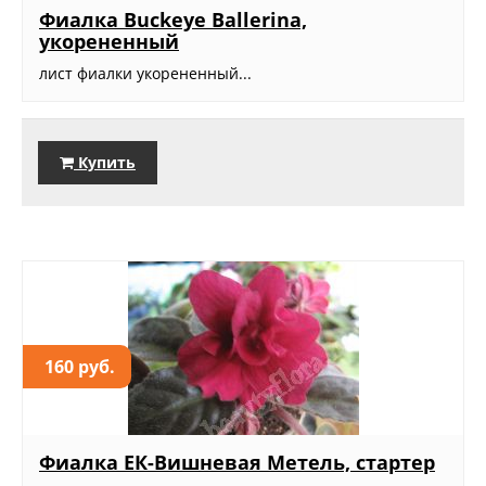
Фиалка Buckeye Ballerina,
укорененный
лист фиалки укорененный...
Купить
160 руб.
Фиалка ЕК-Вишневая Метель, стартер