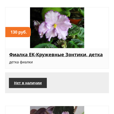
130 руб.
Фиалка ЕК-Кружевные Зонтики, детка
детка фиалки
Нет в наличии