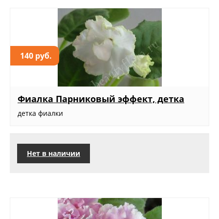
140 руб.
Фиалка Парниковый эффект, детка
детка фиалки
Нет в наличии