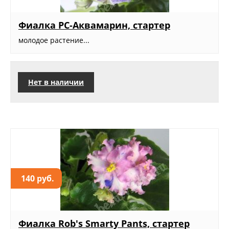
Фиалка РС-Аквамарин, стартер
молодое растение...
Нет в наличии
140 руб.
Фиалка Rob's Smarty Pants, стартер