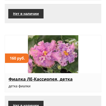
Нет в наличии
160 руб.
Фиалка ЛЕ-Кассиопея, детка
детка фиалки
Нет в наличии