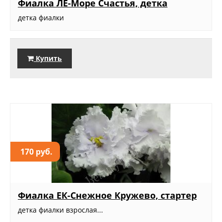
Фиалка ЛЕ-Море Счастья, детка
детка фиалки
Купить
170 руб.
Фиалка ЕК-Снежное Кружево, стартер
детка фиалки взрослая...