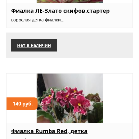
Фиалка ЛЕ-Злато скифов,стартер
взрослая детка фиалки...
Нет в наличии
140 руб.
Фиалка Rumba Red, детка