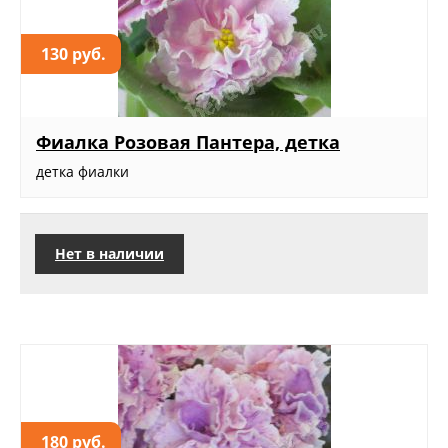
130 руб.
Фиалка Розовая Пантера, детка
детка фиалки
Нет в наличии
180 руб.