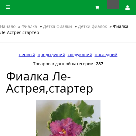
Начало
»
Фиалка
»
Детка фиалки
»
Детки фиалок
» Фиалка
Ле-Астрея,стартер
первый
предыдущий
следующий
последний
Товаров в данной категории:
287
Фиалка Ле-
Астрея,стартер