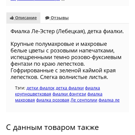
Описание
Отзывы
Фиалка Ле-Эстер (Лебецкая), детка фиалки.
Крупные полумахровые и махровые
белые цветы с розовыми напечатками,
испещренными темно розово-фуксиевым
фентази по краю лепестков.
Гофрированные с зеленой каймой края
лепестков. Слегка волнистые листья.
Тэги:
детки фиалок
детка фиалки
фиалка
крупноцветковая
фиалки фэнтези
фиалка
махровая
фиалка розовая
Ле сенполии
фиалка ле
С данным товаром также