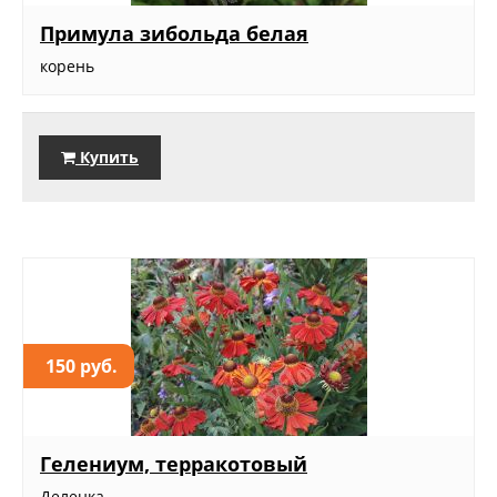
Примула зибольда белая
корень
Купить
150 руб.
Гелениум, терракотовый
Деленка