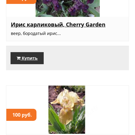
Ирис карликовый, Cherry Garden
веер, бородатый ирис...
Купить
100 руб.