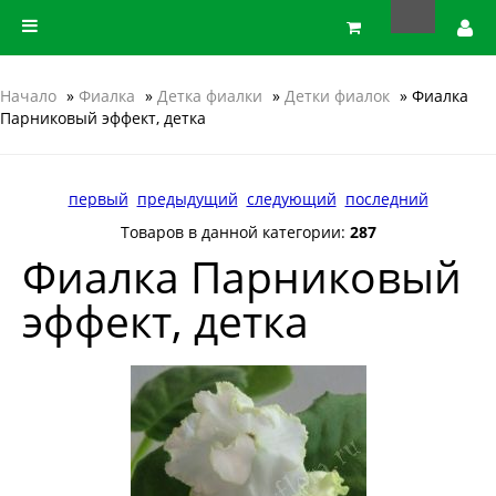
Начало
»
Фиалка
»
Детка фиалки
»
Детки фиалок
» Фиалка
Парниковый эффект, детка
первый
предыдущий
следующий
последний
Товаров в данной категории:
287
Фиалка Парниковый
эффект, детка