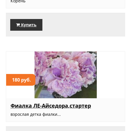
Корень
Купить
180 руб.
Фиалка ЛЕ-Айседора,стартер
взрослая детка фиалки...