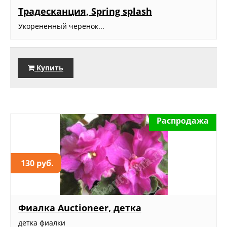
Традесканция, Spring splash
Укорененный черенок...
Купить
Распродажа
130 руб.
Фиалка Auctioneer, детка
детка фиалки