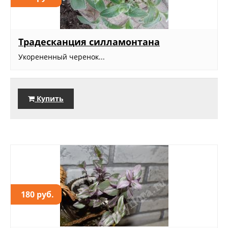
Традесканция силламонтана
Укорененный черенок...
Купить
180 руб.