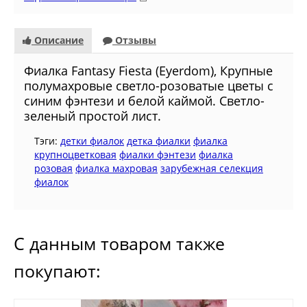
Описание
Отзывы
Фиалка Fantasy Fiesta (Eyerdom), Крупные
полумахровые светло-розоватые цветы с
синим фэнтези и белой каймой. Светло-
зеленый простой лист.
Тэги:
детки фиалок
детка фиалки
фиалка
крупноцветковая
фиалки фэнтези
фиалка
розовая
фиалка махровая
зарубежная селекция
фиалок
С данным товаром также
покупают: