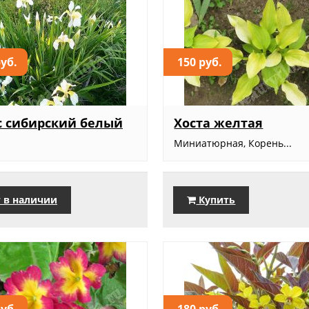
руб.
150 руб.
 сибирский белый
Хоста желтая
Миниатюрная, Корень...
 в наличии
Купить
руб.
180 руб.