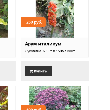
250 руб.
Арум италикум
Луковица 2-3шт в 150мл конт...
Купить
190 руб.