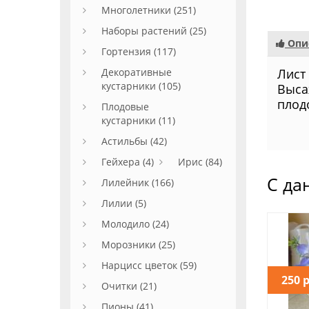
Многолетники (251)
Наборы растений (25)
Опи
Гортензия (117)
Декоративные
Лист
кустарники (105)
Выса
плод
Плодовые
кустарники (11)
Астильбы (42)
Гейхера (4)
Ирис (84)
С да
Лилейник (166)
Лилии (5)
Молодило (24)
Морозники (25)
Нарцисс цветок (59)
250 
Очитки (21)
Пионы (41)