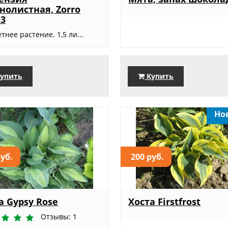
нолистная, Zorro
 3
тнее растение. 1,5 ли...
упить
Купить
Но
руб.
200 руб.
а Gypsy Rose
Хоста Firstfrost
Отзывы: 1