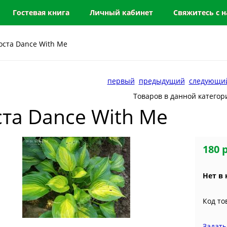
Гостевая книга
Личный кабинет
Свяжитесь с 
оста Dance With Me
первый
предыдущий
следующи
Товаров в данной категор
ста Dance With Me
180 
Нет в
Код то
Задать