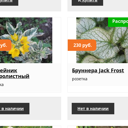
Распр
руб.
230 руб.
бейник
Бруннера Jack Frost
тролистный
розетка
ка
 в наличии
Нет в наличии