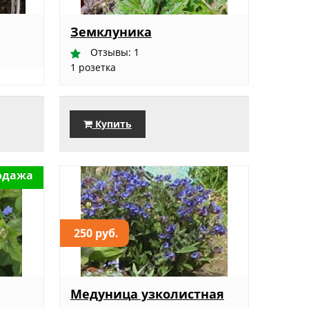
Земклуника
Отзывы: 1
1 розетка
Купить
одажа
250 руб.
Медуница узколистная