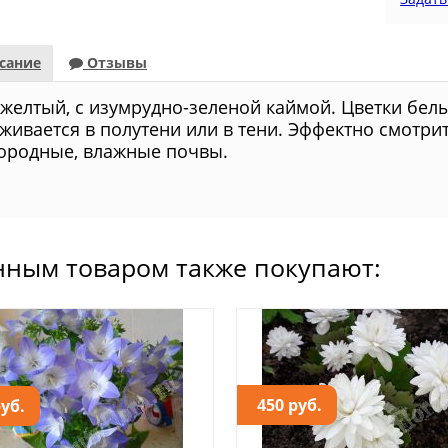
сание
Отзывы
 желтый, с изумрудно-зеленой каймой. Цветки бел
живается в полутени или в тени. Эффектно смотри
ородные, влажные почвы.
нным товаром также покупают:
450 руб.
руб.