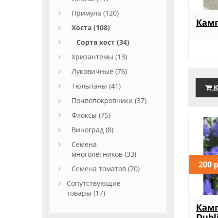
Примула (120)
Камп
Хоста (108)
Сорта хост (34)
Хризантемы (13)
Луковичные (76)
Тюльпаны (41)
К
Почвопокровники (37)
Флоксы (75)
Виноград (8)
Семена
многолетников (33)
200 
Семена томатов (70)
Сопутствующие
товары (17)
Камп
Dubl