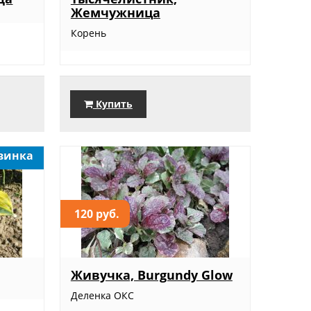
Жемчужница
Корень
Купить
винка
120 руб.
Живучка, Burgundy Glow
Деленка ОКС