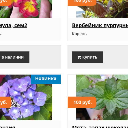
ула, сем2
Вербейник пурпурн
ка
Корень
 в наличии
Купить
Новинка
руб.
100 руб.
ензия
Мята, запах шокола