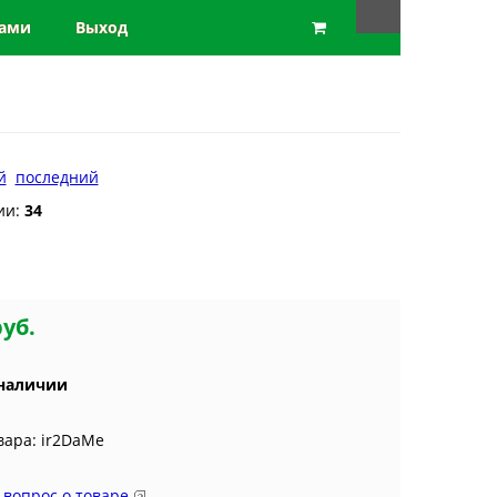
нами
Выход
й
последний
ии:
34
руб.
 наличии
вара: ir2DaMe
 вопрос о товаре