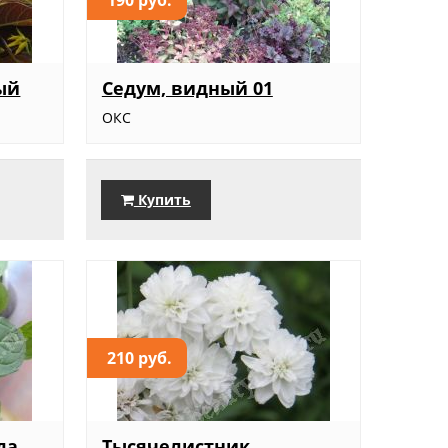
ый
Седум, видный 01
ОКС
Купить
210 руб.
да
Тысячелистник,