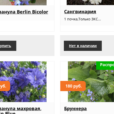
Сангвинария
анула Berlin Bicolor
1 почка,Только ЗКС...
упить
Нет в наличии
Распр
руб.
180 руб.
анула махровая,
Бруннера
in Blue