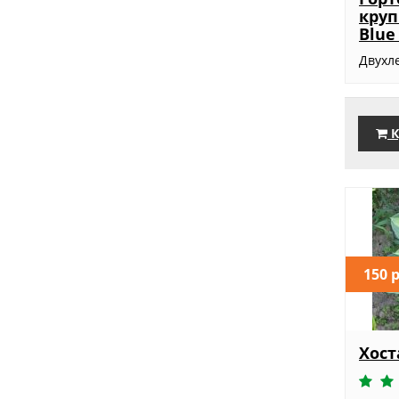
круп
Blue
Двухле
К
150 
Хост