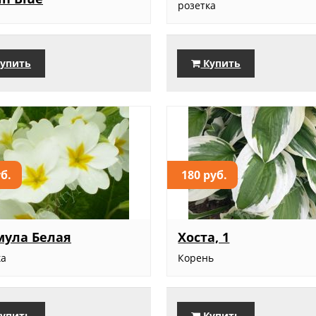
розетка
упить
Купить
уб.
180 руб.
ула Белая
Хоста, 1
ка
Корень
упить
Купить