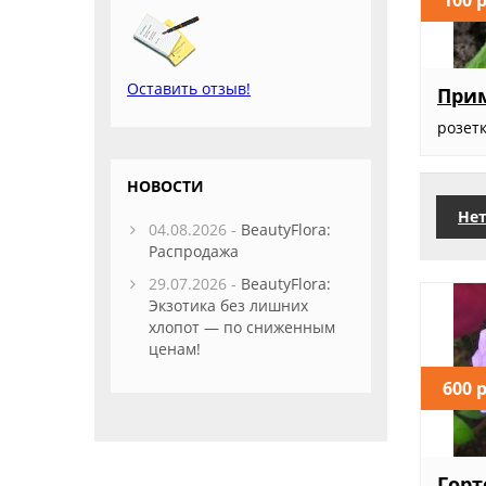
Оставить отзыв!
Прим
розет
НОВОСТИ
Нет
04.08.2026 -
BeautyFlora:
Распродажа
29.07.2026 -
BeautyFlora:
Экзотика без лишних
хлопот — по сниженным
ценам!
600 
Горт