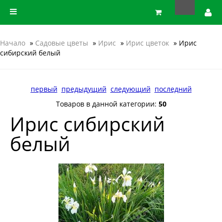
Начало
»
Садовые цветы
»
Ирис
»
Ирис цветок
» Ирис
сибирский белый
первый
предыдущий
следующий
последний
Товаров в данной категории:
50
Ирис сибирский
белый