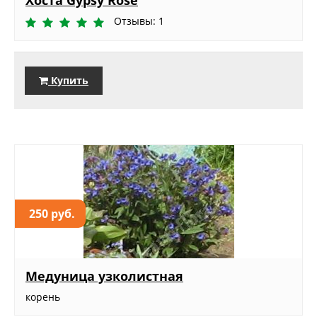
Хоста Gypsy Rose
Отзывы: 1
Купить
250 руб.
Медуница узколистная
корень