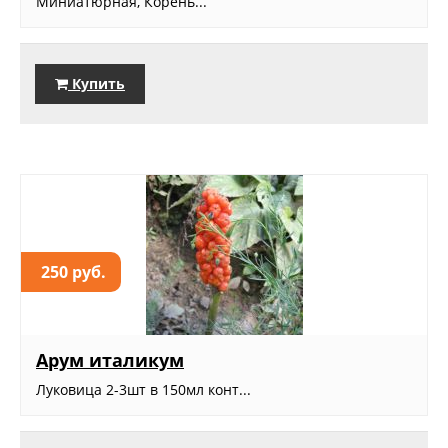
Миниатюрная, Корень...
Купить
250 руб.
Арум италикум
Луковица 2-3шт в 150мл конт...