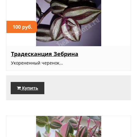
100 руб.
Традесканция Зебрина
Укорененный черенок...
Купить