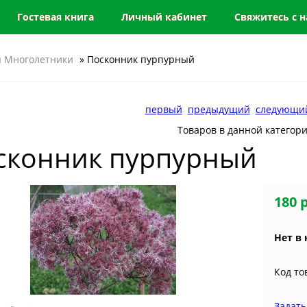
Гостевая книга
Личный кабинет
Свяжитесь с 
 Многолетники
» Посконник пурпурный
первый
предыдущий
следующи
Товаров в данной категор
сконник пурпурный
180 
Нет в
Код то
Задать