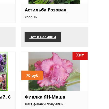
Астильба Розовая
корень
Нет в наличии
Хит
70 руб.
ый, 6
Фиалка ЯН-Маша
лист фиалки полумини...