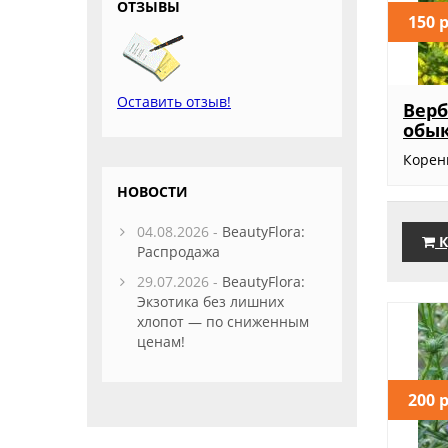
ОТЗЫВЫ
150 
Оставить отзыв!
Вер
обы
Корен
НОВОСТИ
04.08.2026 -
BeautyFlora:
К
Распродажа
29.07.2026 -
BeautyFlora:
Экзотика без лишних
хлопот — по сниженным
ценам!
200 