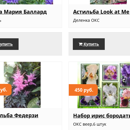
а Мария Баллард
Астильба Look at Me
ь
Деленка ОКС
упить
Купить
руб.
450 руб.
льба Федерзи
Набор ирис бородат
ОКС веер,6 штук