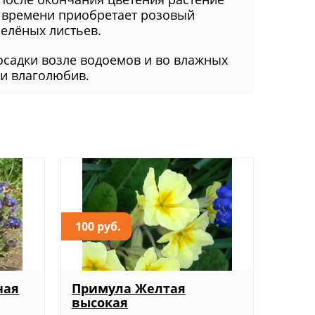
у времени приобретает розовый
зелёных листьев.
посадки возле водоемов и во влажных
 и влаголюбив.
100 руб.
ная
Примула Желтая
высокая