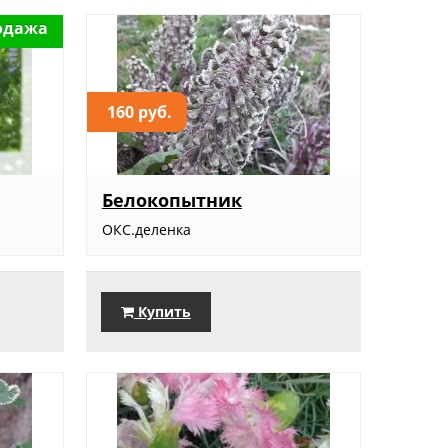
одажа
160 руб.
Белокопытник
ОКС.деленка
Купить