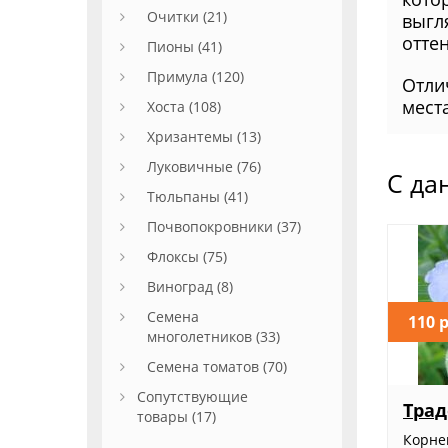
Очитки (21)
выгл
отте
Пионы (41)
Примула (120)
Отли
мест
Хоста (108)
Хризантемы (13)
Луковичные (76)
С да
Тюльпаны (41)
Почвопокровники (37)
Флоксы (75)
Виноград (8)
Семена
110 
многолетников (33)
Семена томатов (70)
Сопутствующие
Трад
товары (17)
Корн