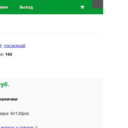
нами
Выход
й
последний
ии:
143
руб.
 наличии
вара: kir120pos
 вопрос о товаре