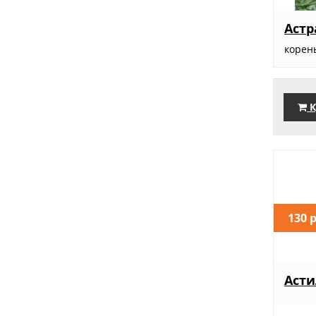
Астр
корен
К
130 
Асти