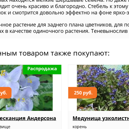
ядит очень красиво и благородно. Стебель к этом
нок и смотрится довольно эффектно на фоне ярко-
чное растение для заднего плана цветников, для 
ах в качестве одиночного растения. Теневынослив
нным товаром также покупают:
Распродажа
руб.
250 руб.
есканция Андерсона
Медуница узколист
евище
корень