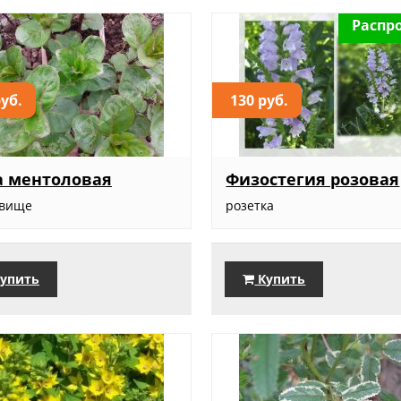
Распр
руб.
130 руб.
а ментоловая
Физостегия розовая
евище
розетка
упить
Купить