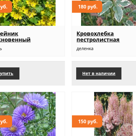
руб.
180 руб.
бейник
Кровохлебка
кновенный
пестролистная
ь
деленка
упить
Нет в наличии
руб.
150 руб.