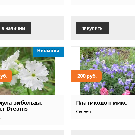
 в наличии
Купить
Новинка
руб.
200 руб.
ула зибольда,
Платикодон микс
er Dreams
Сеянец
ь