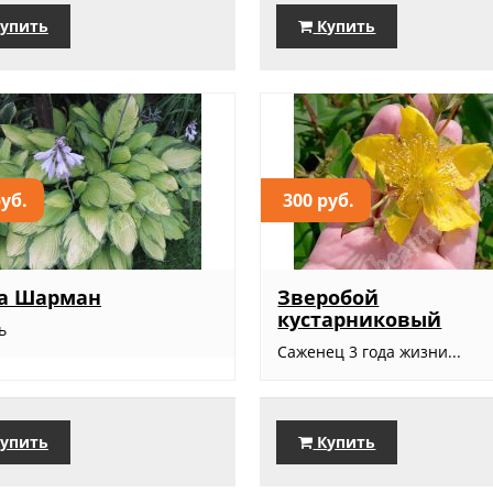
упить
Купить
руб.
300 руб.
та Шарман
Зверобой
кустарниковый
ь
Саженец 3 года жизни...
упить
Купить