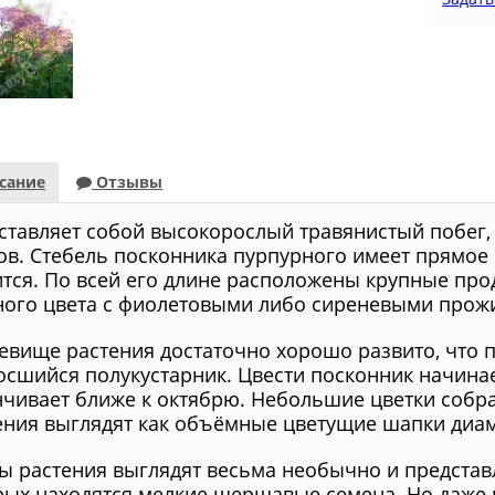
сание
Отзывы
ставляет собой высокорослый травянистый побег, 
ов. Стебель посконника пурпурного имеет прямое 
ится. По всей его длине расположены крупные пр
ного цвета с фиолетовыми либо сиреневыми прож
евище растения достаточно хорошо развито, что п
осшийся полукустарник. Цвести посконник начинае
нчивает ближе к октябрю. Небольшие цветки собра
ения выглядят как объёмные цветущие шапки диам
ы растения выглядят весьма необычно и представл
рых находятся мелкие шершавые семена. Но даже 