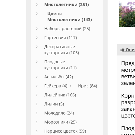
Многолетники (251)
Цветы
Многолетники (143)
Наборы растений (25)
Гортензия (117)
Декоративные
Опи
кустарники (105)
Плодовые
Пред
кустарники (11)
метр
ветв
Астильбы (42)
зелё
Гейхера (4)
Ирис (84)
Лилейник (166)
Корн
разр
Лилии (5)
зака
Молодило (24)
цвет
Морозники (25)
Плод
Нарцисс цветок (59)
кото