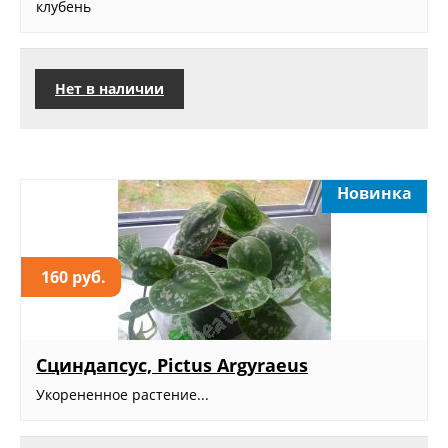
клубень
Нет в наличии
Новинка
160 руб.
Сциндапсус, Pictus Argyraeus
Укорененное растение...