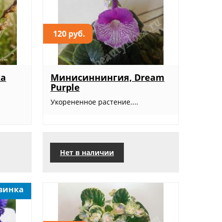
120 руб.
ка
Минисиннингия, Dream
Purple
Укорененное растение....
Нет в наличии
винка