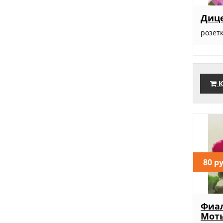
Диц
розет
К
80 р
Фиа
Мот