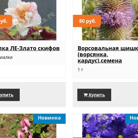
руб.
80 руб.
ка ЛЕ-Злато скифов
Ворсовальная шиш
(ворсянка,
фиалки
кардус),семена
1 г
упить
Купить
Новинка
Но