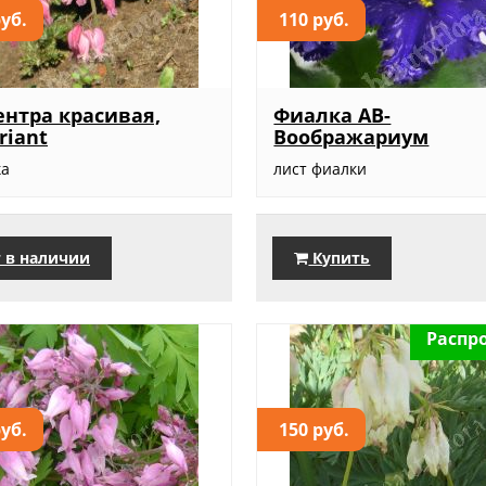
руб.
110 руб.
нтра красивая,
Фиалка АВ-
riant
Воображариум
ка
лист фиалки
 в наличии
Купить
Распр
руб.
150 руб.