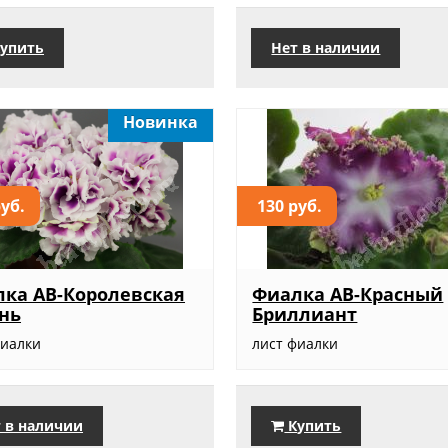
упить
Нет в наличии
Новинка
руб.
130 руб.
ка АВ-Королевская
Фиалка АВ-Красный
нь
Бриллиант
фиалки
лист фиалки
 в наличии
Купить