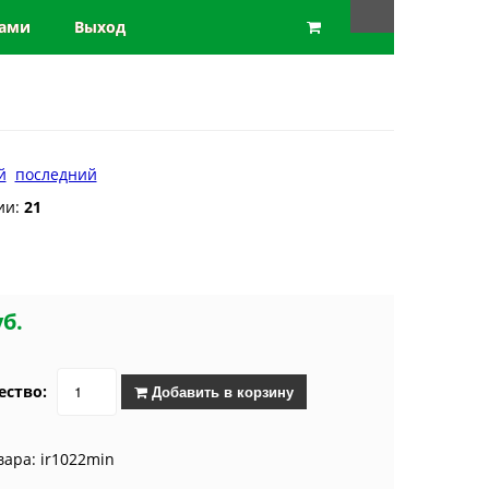
нами
Выход
й
последний
ии:
21
уб.
ество:
Добавить в корзину
вара: ir1022min