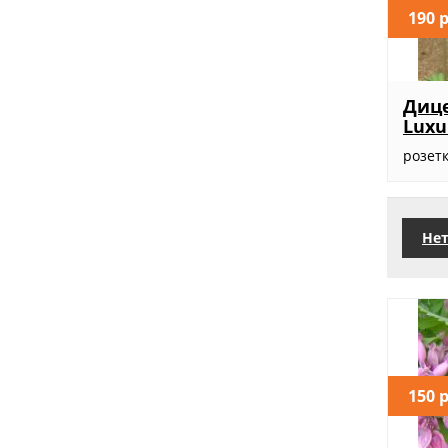
190 
Дице
Luxu
розет
Нет
150 