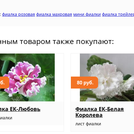
:
фиалка розовая
фиалка махровая
мини фиалки
фиалка трейле
нным товаром также покупают:
уб.
80 руб.
лка ЕК-Любовь
Фиалка ЕК-Белая
Королева
фиалки
лист фиалки