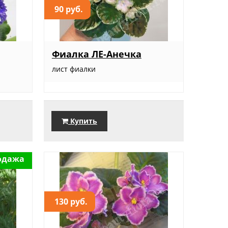
90 руб.
Фиалка ЛЕ-Анечка
лист фиалки
Купить
одажа
130 руб.