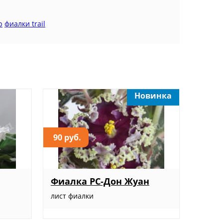
р
фиалки trail
Новинка
90 руб.
Фиалка РС-Дон Жуан
лист фиалки