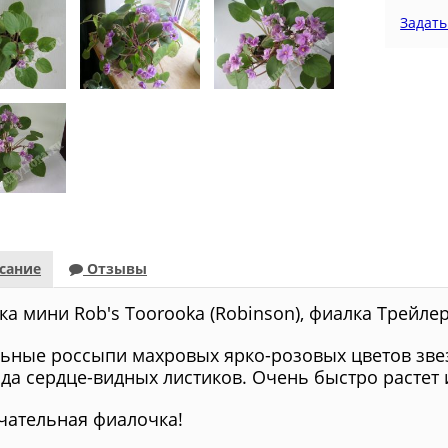
Задать
сание
Отзывы
кa мини Rob's Toorooka (Robinson), фиалка Трейлер
ьные россыпи махровых ярко-розовых цветов зве
ада сердце-видных листиков. Очень быстро растет 
чательная фиалочка!