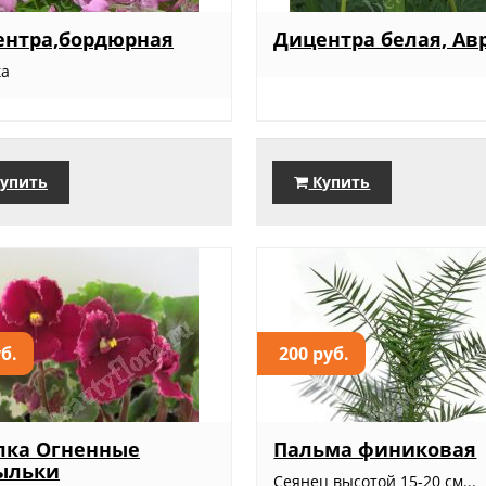
ентра,бордюрная
Дицентра белая, Ав
ка
упить
Купить
уб.
200 руб.
лка Огненные
Пальма финиковая
ыльки
Сеянец высотой 15-20 см...