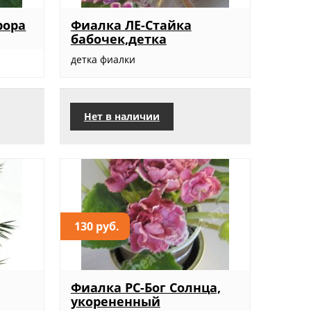
рора
Фиалка ЛЕ-Стайка
бабочек,детка
детка фиалки
Нет в наличии
130 руб.
Фиалка РС-Бог Солнца,
укорененный