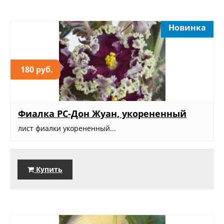
Новинка
180 руб.
Фиалка РС-Дон Жуан, укорененный
лист фиалки укорененный...
Купить