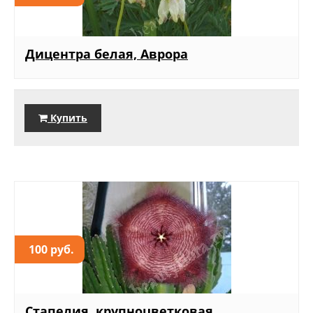
Дицентра белая, Аврора
Купить
100 руб.
Стапелия, крупноцветковая