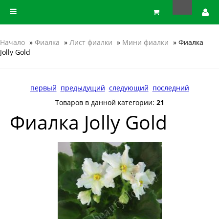
Начало
»
Фиалка
»
Лист фиалки
»
Мини фиалки
» Фиалка
Jolly Gold
первый
предыдущий
следующий
последний
Товаров в данной категории:
21
Фиалка Jolly Gold