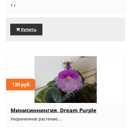
1 г
Купить
120 руб.
Минисиннингия, Dream Purple
Укорененное растение....