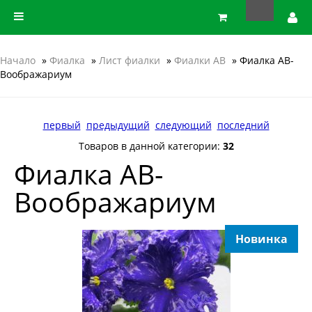
Начало
»
Фиалка
»
Лист фиалки
»
Фиалки АВ
» Фиалка АВ-
Воображариум
первый
предыдущий
следующий
последний
Товаров в данной категории:
32
Фиалка АВ-
Воображариум
Новинка