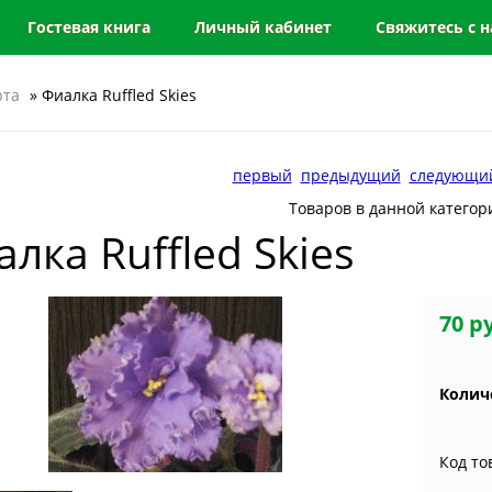
Гостевая книга
Личный кабинет
Свяжитесь с 
рта
» Фиалка Ruffled Skies
первый
предыдущий
следующи
Товаров в данной категор
лка Ruffled Skies
70 р
Колич
Код то