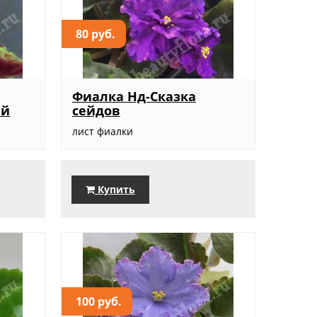
80 руб.
Фиалка Нд-Сказка
ый
сейдов
.
лист фиалки
Купить
100 руб.