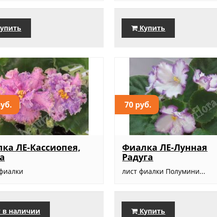
упить
Купить
руб.
70 руб.
ка ЛЕ-Кассиопея,
Фиалка ЛЕ-Лунная
а
Радуга
 фиалки
лист фиалки Полумини...
 в наличии
Купить