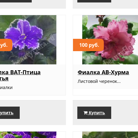
руб.
100 руб.
ка ВАТ-Птица
Фиалка АВ-Хурма
тья
Листовой черенок...
фиалки
упить
Купить