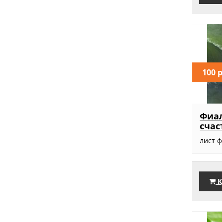
100 
Фиал
счас
лист 
К