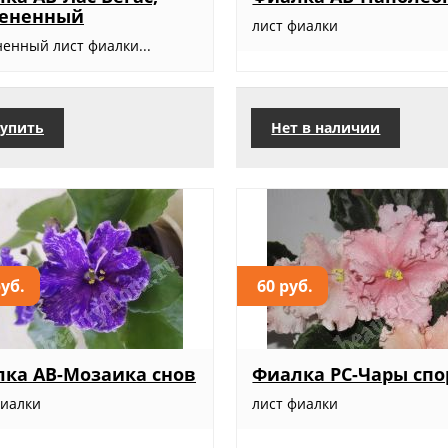
рененный
лист фиалки
ненный лист фиалки...
упить
Нет в наличии
руб.
60 руб.
ка АВ-Мозаика снов
Фиалка РС-Чары спо
фиалки
лист фиалки