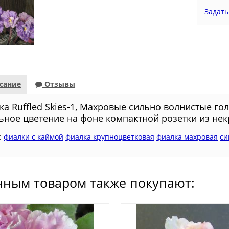
Задать
сание
Отзывы
кa Ruffled Skies-1, Махровые сильно волнистые го
ьное цветение на фоне компактной розетки из нек
:
фиалки с каймой
фиалка крупноцветковая
фиалка махровая
си
нным товаром также покупают: