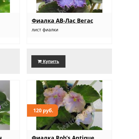
Фиалка АВ-Лас Вегас
лист фиалки
Купить
120 руб.
н
Фиалка Rob’s Antique