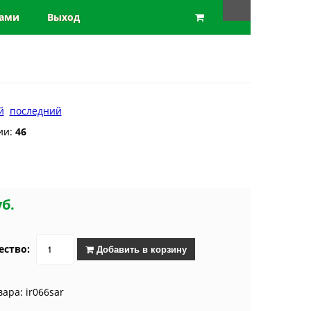
нами
Выход
й
последний
ии:
46
уб.
ество:
Добавить в корзину
вара: ir066sar