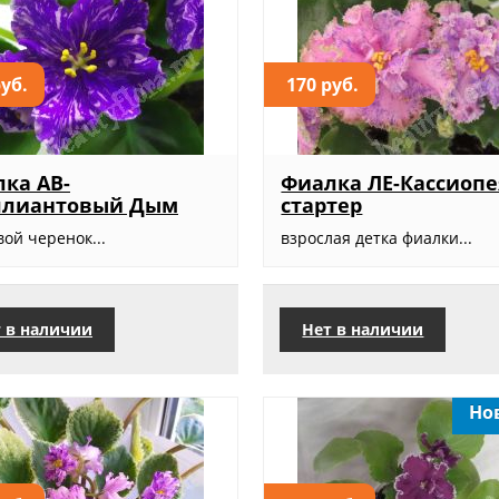
руб.
170 руб.
ка АВ-
Фиалка ЛЕ-Кассиопе
ллиантовый Дым
стартер
ой черенок...
взрослая детка фиалки...
 в наличии
Нет в наличии
Но