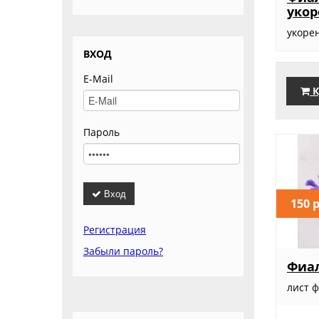
уко
укоре
ВХОД
E-Mail
К
Пароль
Вход
150 
Регистрация
Забыли пароль?
Фиал
лист 