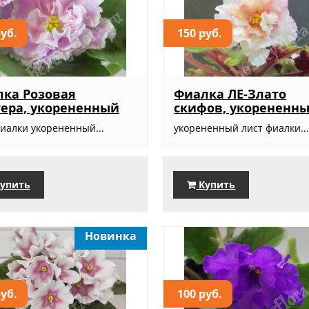
руб.
150 руб.
ка Розовая
Фиалка ЛЕ-Злато
ера, укорененный
скифов, укорененн
фиалки укорененный...
укорененный лист фиалки..
упить
Купить
Новинка
руб.
100 руб.