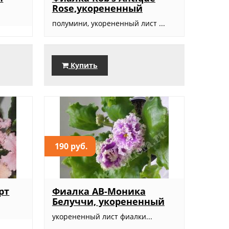
Rose,укорененный
полумини, укорененный лист ...
Купить
190 руб.
рт
Фиалка АВ-Моника
Белуччи, укорененный
укорененный лист фиалки...