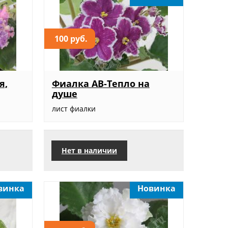
100 руб.
я,
Фиалка АВ-Тепло на
душе
лист фиалки
Нет в наличии
винка
Новинка