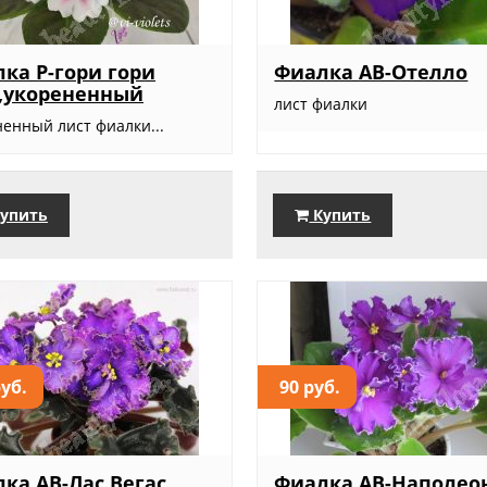
ка Р-гори гори
Фиалка АВ-Отелло
,укорененный
лист фиалки
ненный лист фиалки...
упить
Купить
руб.
90 руб.
ка АВ-Лас Вегас,
Фиалка АВ-Наполео