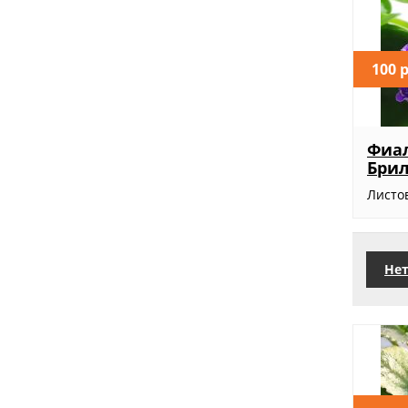
100 
Фиал
Бри
Листов
Нет