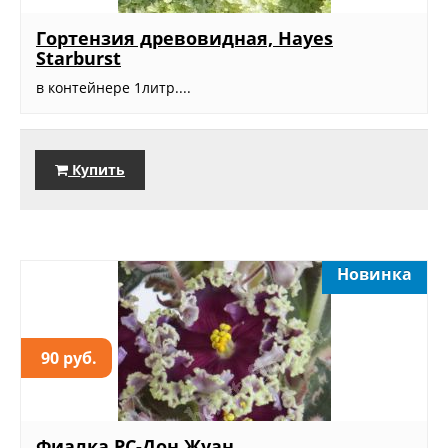
Гортензия древовидная, Hayes
Starburst
в контейнере 1литр....
Купить
Новинка
90 руб.
Фиалка РС-Дон Жуан