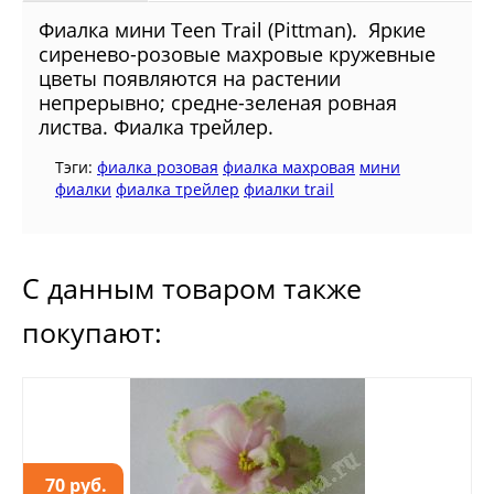
Фиалкa мини Teen Trail (Pittman). Яркие
сиренево-розовые махровые кружевные
цветы появляются на растении
непрерывно; средне-зеленая ровная
листва. Фиалка трейлер.
Тэги:
фиалка розовая
фиалка махровая
мини
фиалки
фиалка трейлер
фиалки trail
С данным товаром также
покупают:
70 руб.